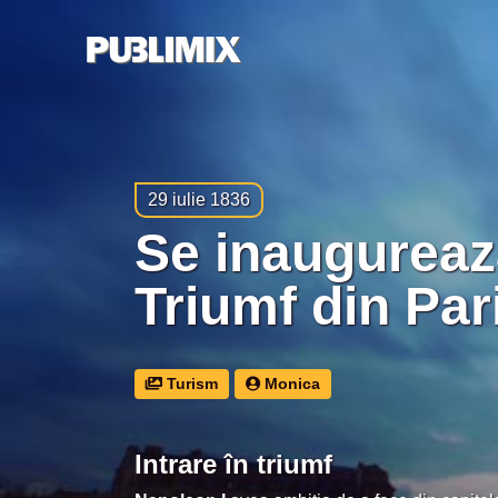
29 iulie 1836
se inaugurează Arcul de
Triumf din Par
Turism
Monica
Intrare în triumf