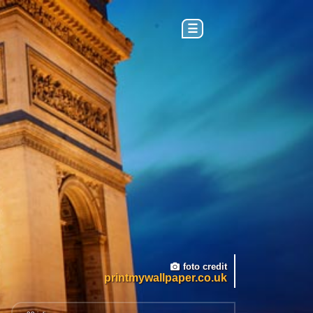
☰
foto credit
printmywallpaper.co.uk