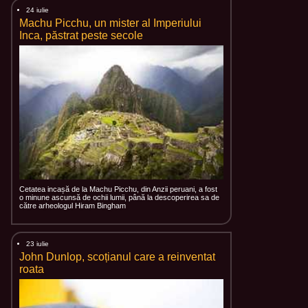
24 iulie
Machu Picchu, un mister al Imperiului
Inca, păstrat peste secole
Cetatea incașă de la Machu Picchu, din Anzii peruani, a fost
o minune ascunsă de ochii lumii, până la descoperirea sa de
către arheologul Hiram Bingham
23 iulie
John Dunlop, scoțianul care a reinventat
roata