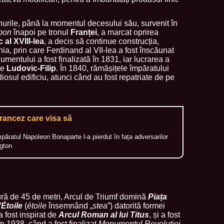
lanurile, până la momentul decesului său, survenit în
bon
înapoi pe tronul
Franței
, a marcat oprirea
 al XVIII-lea
, a decis să continue construcția,
ia, prin care Ferdinand al VII-lea a fost înscăunat
entului a fost finalizată în 1831, iar lucrarea a
le
Ludovic-Filip
. În 1840, rămășițele împăratului
diosul edificiu, atunci când au fost repatriate de pe
francez care visa să
mpăratul Napoleon Bonaparte l-a pierdut în fața adversarilor
ngton
ură de 45 de metri, Arcul de Triumf domină
Piața
'Étoile
(
étoile
însemnând „
stea
”) datorită formei
a fost inspirat de
Arcul Roman al lui Titus
, și a fost
n 1938, când a fost finalizat
Monumentul Revoluției