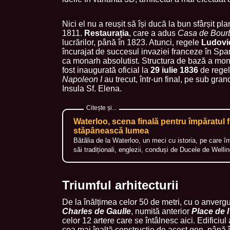
Nici el nu a reușit să își ducă la bun sfârșit p
1811.
Restaurația
, care a adus
Casa de Bour
lucrărilor, până în 1823. Atunci, regele
Ludovic
încurajat de succesul invaziei franceze în Span
ca monarh absolutist. Structura de bază a monum
fost inaugurată oficial la
29 iulie 1836
de rege
Napoleon I
au trecut, într-un final, pe sub gran
Insula Sf. Elena.
Waterloo, scena finală pentru împăratul 
stăpânească lumea
Bătălia de la Waterloo, un meci cu istoria, pe care î
săi tradiționali, englezii, conduși de Ducele de Welli
Triumful arhitecturii
De la înălțimea celor 50 de metri, cu o anverg
Charles de Gaulle
, numită anterior
Place de l
celor 12 artere care se întâlnesc aici. Edificiul 
cea mai înaltă construcție de acest gen, până î