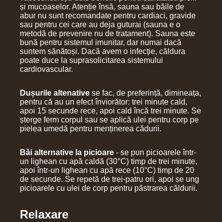
și mucoaselor. Atenție însă, sauna sau băile de
abur nu sunt recomandate pentru cardiaci, gravide
sau pentru cei care au deja guturai (sauna e o
metodă de prevenire nu de tratament). Sauna este
bună pentru sistemul imunitar, dar numai dacă
suntem sănătoși. Dacă avem o infecție, căldura
poate duce la suprasolicitarea sistemului
cardiovascular.
Dușurile altenative
se fac, de preferință, dimineața,
pentru că au un efect înviorător: trei minute cald,
apoi 15 secunde rece, apoi cald încă trei minute. Se
șterge ferm corpul sau se aplică ulei pentru corp pe
pielea umedă pentru menținerea cădurii.
Băi alternative la picioare
- se pun picioarele într-
un lighean cu apă caldă (30°C) timp de trei minute,
apoi într-un lighean cu apă rece (10°C) timp de 20
de secunde. Se repetă de trei-patru ori, apoi se ung
picioarele cu ulei de corp pentru păstrarea căldurii.
Relaxare