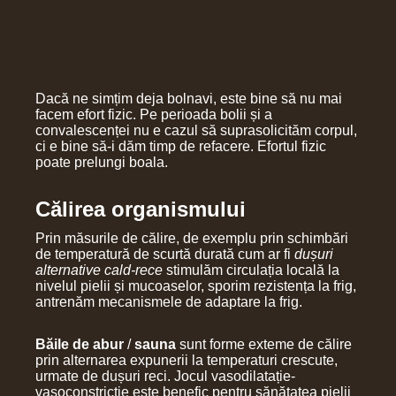
Dacă ne simțim deja bolnavi, este bine să nu mai
facem efort fizic. Pe perioada bolii și a
convalescenței nu e cazul să suprasolicităm corpul,
ci e bine să-i dăm timp de refacere. Efortul fizic
poate prelungi boala.
Călirea organismului
Prin măsurile de călire, de exemplu prin schimbări
de temperatură de scurtă durată cum ar fi
dușuri
alternative cald-rece
stimulăm circulația locală la
nivelul pielii și mucoaselor, sporim rezistența la frig,
antrenăm mecanismele de adaptare la frig.
Băile de abur
/
sauna
sunt forme exteme de călire
prin alternarea expunerii la temperaturi crescute,
urmate de dușuri reci. Jocul vasodilatație-
vasoconstricție este benefic pentru sănătatea pielii