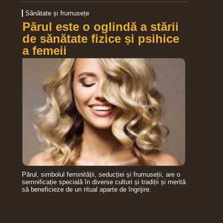
Sănătate și frumusețe
Părul este o oglindă a stării
de sănătate fizice și psihice
a femeii
Părul, simbolul feminității, seducției și frumuseții, are o
semnificație specială în diverse culturi și tradiții și merită
să beneficieze de un ritual aparte de îngrijire.