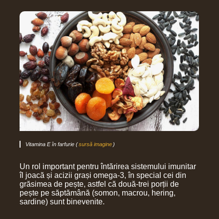
Vitamina E în farfurie (
sursă imagine
)
Un rol important pentru întărirea sistemului imunitar
îl joacă și acizii grași omega-3, în special cei din
grăsimea de pește, astfel că două-trei porții de
pește pe săptămână (somon, macrou, hering,
sardine) sunt binevenite.