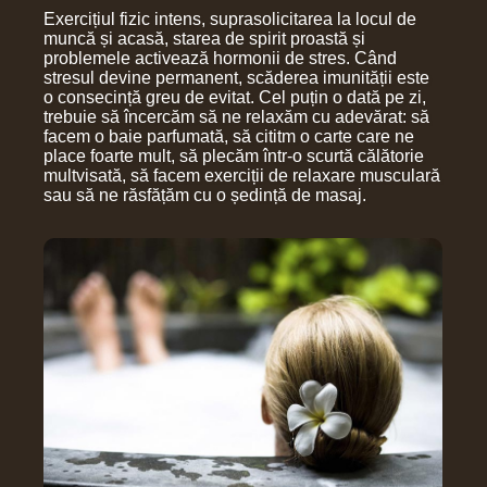
Exercițiul fizic intens, suprasolicitarea la locul de
muncă și acasă, starea de spirit proastă și
problemele activează hormonii de stres. Când
stresul devine permanent, scăderea imunității este
o consecință greu de evitat. Cel puțin o dată pe zi,
trebuie să încercăm să ne relaxăm cu adevărat: să
facem o baie parfumată, să cititm o carte care ne
place foarte mult, să plecăm într-o scurtă călătorie
multvisată, să facem exerciții de relaxare musculară
sau să ne răsfățăm cu o ședință de masaj.