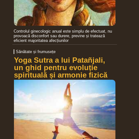
Controlul ginecologic anual este simplu de efectuat, nu
provoacă disconfort sau durere, previne și tratează
eficient majoritatea afecțiunilor
Sănătate și frumusețe
Yoga Sutra a lui Patañjali,
un ghid pentru evoluție
spirituală și armonie fizică