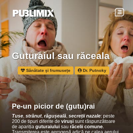
☰
Guturaiul sau răceala
Sănătate și frumusețe
Dr. Putnoky
Pe-un picior de (gutu)rai
Tuse
,
strănut
,
răgușeală
,
secreții nazale
: peste
200 de tipuri diferite de
viruși
sunt răspunzătoare
de apariția
guturaiului
sau
răcelii comune
.
Transmiterea este
aerogenă
adică pe calea aerului,