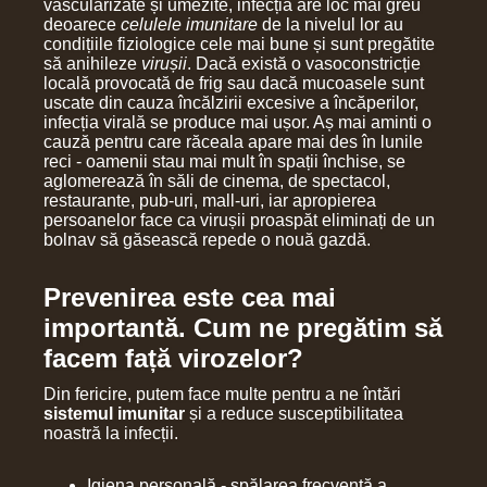
vascularizate și umezite, infecția are loc mai greu
deoarece
celulele imunitare
de la nivelul lor au
condițiile fiziologice cele mai bune și sunt pregătite
să anihileze
virușii
. Dacă există o vasoconstricție
locală provocată de frig sau dacă mucoasele sunt
uscate din cauza încălzirii excesive a încăperilor,
infecția virală se produce mai ușor. Aș mai aminti o
cauză pentru care răceala apare mai des în lunile
reci - oamenii stau mai mult în spații închise, se
aglomerează în săli de cinema, de spectacol,
restaurante, pub-uri, mall-uri, iar apropierea
persoanelor face ca virușii proaspăt eliminați de un
bolnav să găsească repede o nouă gazdă.
Prevenirea este cea mai
importantă. Cum ne pregătim să
facem față virozelor?
Din fericire, putem face multe pentru a ne întări
sistemul imunitar
și a reduce susceptibilitatea
noastră la infecții.
Igiena personală - spălarea frecventă a