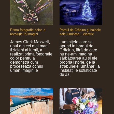
Prima fotografie color, o
Pomul de Crăciun și hainele
revoluție în imagini
sale luminate... electric
James Clerk Maxwell,
Luminițele care se
unul din cei mai mari
aprind în bradul de
fizicieni ai lumii, a
Crăciun, fără de care
realizat prima fotografie
nu ne-am imagina
color pentru a
sărbătoarea au și ele
demonstra cum
propria istorie, de la
procesează ochiul
străbunele lumânări la
uman imaginile
instalațiile sofisticate
de azi