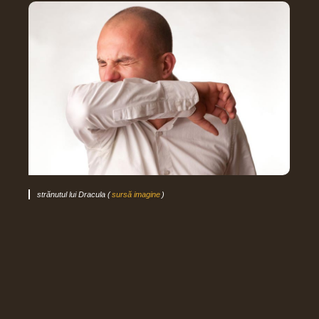
strănutul lui Dracula (
sursă imagine
)