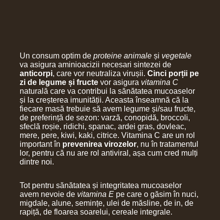
Un consum optim de
proteine animale
și
vegetale
va asigura aminioacizii necesari sintezei de
anticorpi
, care vor neutraliza virușii.
Cinci porții pe
zi de legume și fructe
vor asigura
vitamina C
naturală care va contribui la sănătatea mucoaselor
și la creșterea imunității. Aceasta înseamnă că la
fiecare masă trebuie să avem legume și/sau fructe,
de preferință de sezon: varză, conopidă, broccoli,
sfeclă roșie, ridichi, spanac, ardei gras, dovleac,
mere, pere, kiwi, kaki, citrice. Vitamina C are un rol
important în
prevenirea virozelor
, nu în tratamentul
lor, pentru că nu are rol antiviral, așa cum cred mulți
dintre noi.
Tot pentru sănătatea și integritatea mucoaselor
avem nevoie de
vitamina E
pe care o găsim în nuci,
migdale, alune, semințe, ulei de măsline, de in, de
rapiță, de floarea soarelui, cereale integrale.