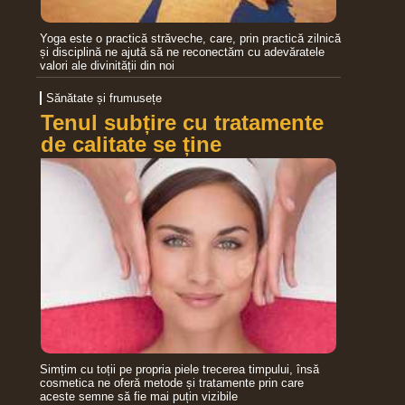
Yoga este o practică străveche, care, prin practică zilnică
și disciplină ne ajută să ne reconectăm cu adevăratele
valori ale divinității din noi
Sănătate și frumusețe
Tenul subțire cu tratamente
de calitate se ține
Simțim cu toții pe propria piele trecerea timpului, însă
cosmetica ne oferă metode și tratamente prin care
aceste semne să fie mai puțin vizibile