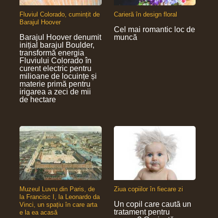
Fluviul Colorado, cumințit de
Carieră în design floral
Barajul Hoover
Cel mai romantic loc de
Barajul Hoover denumit
muncă
inițial barajul Boulder,
transformă energia
Fluviului Colorado în
curent electric pentru
milioane de locuințe și
materie primă pentru
irigarea a zeci de mii
de hectare
Muzeul Luvru din Paris, de
Ziua copiilor în fiecare zi
la Francisc I, la Leonardo da
Un copil care caută un
Vinci, un spațiu în care arta
tratament pentru
e la ea acasă