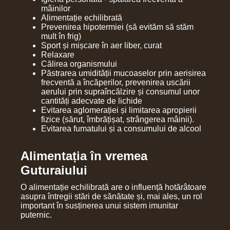
mâinilor
Alimentație echilibrată
Prevenirea hipotermiei (să evităm să stăm
mult în frig)
Sport și mișcare în aer liber, curat
Relaxare
Călirea organismului
Păstrarea umidității mucoaselor prin aerisirea
frecventă a încăperilor, prevenirea uscării
aerului prin supraîncălzire și consumul unor
cantități adecvate de lichide
Evitarea aglomerației și limitarea apropierii
fizice (sărut, îmbrățișat, strângerea mâinii).
Evitarea fumatului și a consumului de alcool
Alimentația în vremea
Guturaiului
O alimentație echilibrată are o influență hotărâtoare
asupra întregii stări de sănătate și, mai ales, un rol
important în susținerea unui sistem imunitar
puternic.