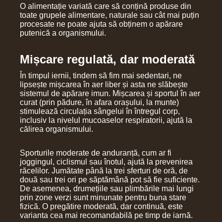
O alimentație variată care să conțină produse din
toate grupele alimentare, naturale sau cât mai puțin
procesate ne poate ajuta să obținem o apărare
putenică a organismului.
Mișcare regulată, dar moderată
În timpul iernii, tindem să fim mai sedentari, ne
lipsește mișcarea în aer liber și asta ne slăbește
sistemul de apărare imun. Mișcarea și sportul în aer
curat (prin pădure, în afara orașului, la munte)
stimulează circulația sângelui în întregul corp,
inclusiv la nivelul mucoaselor respiratorii, ajută la
călirea organismului.
Sporturile moderate de anduranță, cum ar fi
joggingul, ciclismul sau înotul, ajută la prevenirea
răcelilor. Jumătate până la trei sferturi de oră, de
două sau trei ori pe săptămână pot să fie suficiente.
De asemenea, drumețiile sau plimbările mai lungi
prin zone verzi sunt minunate pentru buna stare
fizică. O pregătire moderată, dar continuă, este
varianta cea mai recomandabilă pe timp de iarnă.