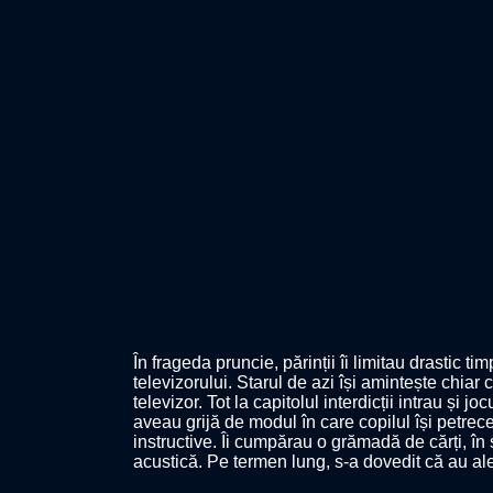
În frageda pruncie, părinții îi limitau drastic t
televizorului. Starul de azi își amintește chiar 
televizor. Tot la capitolul interdicții intrau și 
aveau grijă de modul în care copilul își petrece
instructive. Îi cumpărau o grămadă de cărți, în 
acustică. Pe termen lung, s-a dovedit că au al