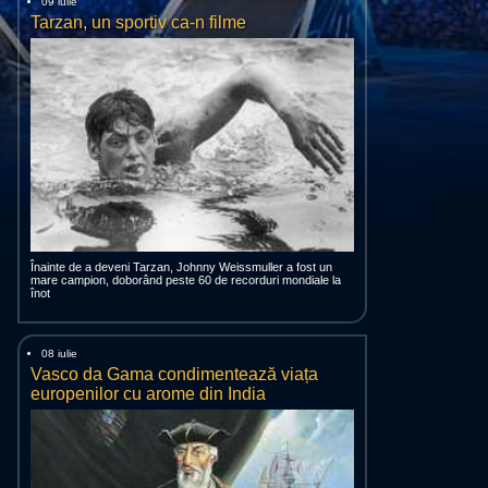
09 iulie
Tarzan, un sportiv ca-n filme
Înainte de a deveni Tarzan, Johnny Weissmuller a fost un
mare campion, doborând peste 60 de recorduri mondiale la
înot
08 iulie
Vasco da Gama condimentează viața
europenilor cu arome din India