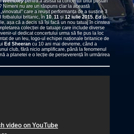
ul
Wembley
pentru a asista la concertul unui puștan
ă? Nimeni nu are un răspuns clar la această
st „vinovatul” care a reușit performanța de a susține 3
 fotbalului britanic, în
10
,
11
și
12 iulie 2015
.
Ed
și-
le, așa că a decis să își facă un nou tatuaj în cinstea
ompletarea colecției de tatuaje care include diverse
ouvenir-ul dedicat concertului urma să fie pus la loc
zentat de un leu, logo-ul echipei naționale britanice de
lui
Ed Sheeran
cu 10 ani mai devreme, când a
 unui club, fără nicio amplificare, până la fenomenul
nă a planetei e o lecție de perseverență în urmărirea