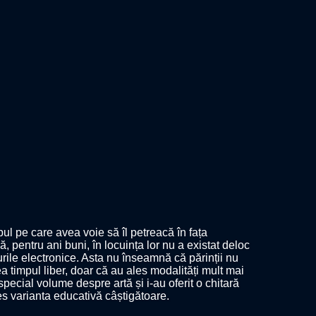
impul pe care avea voie să îl petreacă în fața
că, pentru ani buni, în locuința lor nu a existat deloc
jocurile electronice. Asta nu înseamnă că părinții nu
a timpul liber, doar că au ales modalități mult mai
special volume despre artă și i-au oferit o chitară
es varianta educativă câștigătoare.