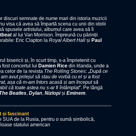
unor discuri semnate de nume mari din istoria muzicii
 nu visa că avea să împartă scena cu unii din idolii
pă spusele artistului, albumul care avea să îi
rtbeat
al lui Van Morrison. Împreună cu părinții
rabile: Eric Clapton la
Royal Albert Hall
și
Paul
ul bisericii și, în scurt timp, s-a împrietenit cu
 fost concertul lui
Damien Rice
din Irlanda, unde a
a celor de la revista
The Rolling Stones
: „
După ce
am avut prilejul să stau de vorbă cu el și a fost
irat, așa că m-am întors acasă și am început să
bil că toate astea nu s-ar fi întâmplat
”. Pe lângă
The Beatles
,
Dylan
,
Nizlopi
și
Eminem
.
t și fascinant
e SUA de la Rusia, pentru o sumă simbolică,
loase statului american