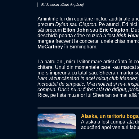
Ed Sheeran alături de părinți
Amintirile lui din copilărie includ audiții ale 
precum
Dylan
sau
Clapton
. Pe atunci, Ed nici
săi precum
Elton John
sau
Eric Clapton
. Du
deschidă poarta către muzică a fost
Irish Hea
mergea frecvent la concerte, unele chiar memo
McCartney
în Birmingham.
La patru ani, micul viitor mare artist cânta în cor
chitara. Unul din momentele care l-au marcat a
mers împreună cu tatăl său. Sheeran mărturise
l-am văzut cântând în acel micuț club irlandez, 
incredibil de simpatic. M-a motivat și m-a insp
compun. Dacă nu ar fi fost atât de drăguț, proba
Rice, pe lista muzelor lui Sheeran se mai află
Alaska, un teritoriu boga
Alaska a fost cumpărată d
aducând apoi venituri fabu