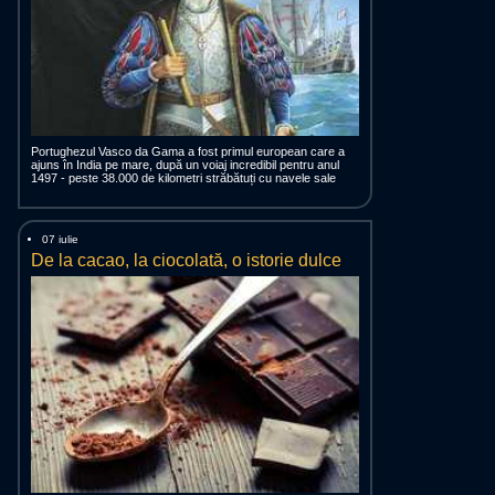
Portughezul Vasco da Gama a fost primul european care a
ajuns în India pe mare, după un voiaj incredibil pentru anul
1497 - peste 38.000 de kilometri străbătuți cu navele sale
07 iulie
De la cacao, la ciocolată, o istorie dulce