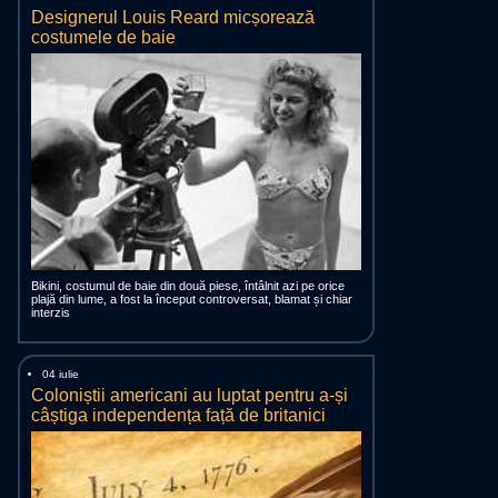
Designerul Louis Reard micșorează
costumele de baie
Bikini, costumul de baie din două piese, întâlnit azi pe orice
plajă din lume, a fost la început controversat, blamat și chiar
interzis
04 iulie
Coloniștii americani au luptat pentru a-și
câștiga independența față de britanici