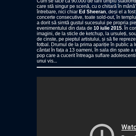
Cum se face că 90.000 de fani umplu stadion
care stă singur pe scenă, cu o chitară în mân
întrebare, nici chiar
Ed Sheeran
, deși el a fo
concerte consecutive, toate sold-out, în templul
a dorit să simtă gustul sucesului pe propria pie
evenimentului din data de
10 iulie 2015
. În c
imagini, de la sticle de ketchup, la ursuleți, s
de cinste, pe pieptul artistului, și să fie repre
fotbal. Drumul de la prima apariție în public a 
cântat în fața a 13 oameni, în sala din spate a
pop care a cucerit întreaga suflare adolescenti
unui vis...