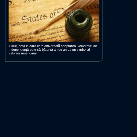
4 iulie, data la care este aniversată adoptarea Declarației de
Independență este sărbătorită an de an ca un simbol al
valorilor americane