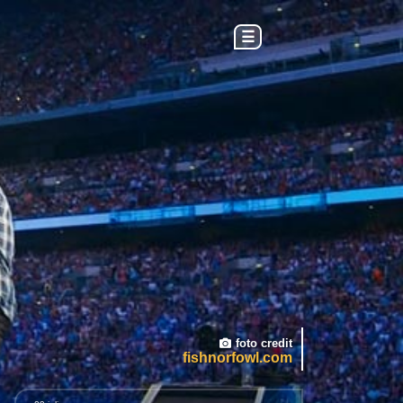
☰
foto credit
fishnorfowl.com