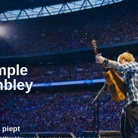
mbley
 piept