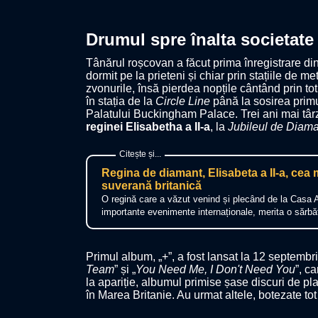
Drumul spre înalta societate
Tânărul roșcovan a făcut prima înregistrare din
dormit pe la prieteni și chiar prin stațiile de 
zvonurile, însă pierdea nopțile cântând prin tot
în stația de la
Circle Line
până la sosirea primu
Palatului Buckingham Palace. Trei ani mai târz
reginei Elisabetha a II-a
, la
Jubileul de Diam
Regina de diamant, Elisabeta a II-a, cea
suverană britanică
O regină care a văzut venind și plecând de la Casa Al
importante evenimente internaționale, merita o sărb
Primul album, „+”, a fost lansat la 12 septembri
Team
” și „
You Need Me, I Don't Need You
”, c
la apariție, albumul primise șase discuri de p
în Marea Britanie. Au urmat altele, botezate tot 