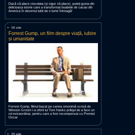
Dacă vă place ciocolata (și sigur vă place), puteți gusta din
delicioasa istorie care a transformat boabele de cacao din
America în desertul iubit de o lume întreagă!
06 iulie
Forrest Gump, un film despre viață, iubire
și umanitate
Forrest Gump, filmul bazat pe cartea omonimă scrisă de
Winston Groom i-a oferit lui Tom Hanks prilejul de a face un
rol extraordinar, pentru care a fost recompensat cu Premiul
Oscar
05 iulie