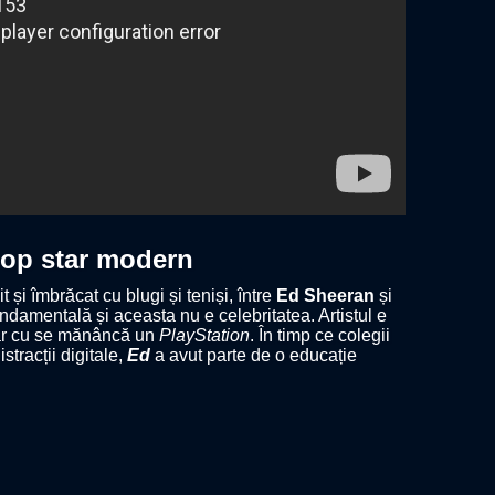
pop star modern
it și îmbrăcat cu blugi și teniși, între
Ed Sheeran
și
fundamentală și aceasta nu e celebritatea. Artistul e
abar cu se mănâncă un
PlayStation
. În timp ce colegii
stracții digitale,
Ed
a avut parte de o educație