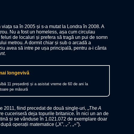
 viața sa în 2005 și s-a mutat la Londra în 2008. A
metrou. Nu a fost un homeless, așa cum circulau
 feluri de localuri și prefera să tragă un pui de somn
lui metrou. A dormit chiar și sub o arcadă a
iu avea să intre pe ușa principală, pentru a-i cânta
ant
.
 mai longevivă
bă 11 președinți și a asistat vreme de 60 de ani la
ătoare pe măsură
e 2011, fiind precedat de două single-uri, „
The A
are cuceriseră deja topurile britanice. În nici un an de
latină și se vânduse în 1.021.072 de exemplare doar
după operații matematice („X”, „-”, „÷”).