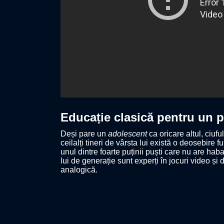
Educație clasică pentru un 
Deși pare un
adolescent
ca oricare altul, ciuful
ceilalți tineri de vârsta lui există o deosebire 
unul dintre foarte puținii puști care nu are h
lui de generație sunt experți în jocuri video și di
analogică.