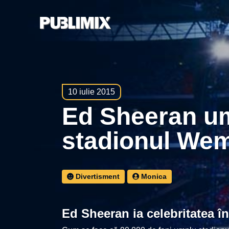
10 iulie 2015
Ed Sheeran umple
stadionul We
Divertisment
Monica
Ed Sheeran ia celebritatea în