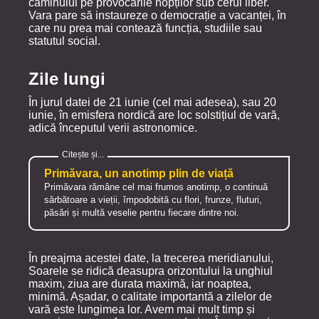
căminului pe provocările nopților sub cerul liber.
Vara pare să instaureze o democrație a vacanței, în
care nu prea mai contează funcția, studiile sau
statutul social.
Zile lungi
În jurul datei de 21 iunie (cel mai adesea), sau 20
iunie, în emisfera nordică are loc solstițiul de vară,
adică începutul verii astronomice.
Primăvara, un anotimp plin de viață
Primăvara rămâne cel mai frumos anotimp, o continuă
sărbătoare a vieții, împodobită cu flori, frunze, fluturi,
păsări și multă veselie pentru fiecare dintre noi.
În preajma acestei date, la trecerea meridianului,
Soarele se ridică deasupra orizontului la unghiul
maxim, ziua are durata maximă, iar noaptea,
minimă. Așadar, o calitate importantă a zilelor de
vară este lungimea lor. Avem mai mult timp și