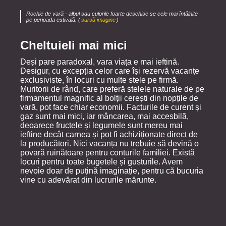
Rochie de vară - albul sau culorile foarte deschise se cele mai întâlnite
pe perioada estivală. (
sursă imagine
)
Cheltuieli mai mici
Deși pare paradoxal, vara viața e mai ieftină.
Desigur, cu excepția celor care își rezervă vacanțe
exclusiviste, în locuri cu multe stele pe firmă.
Muritorii de rând, care preferă stelele naturale de pe
firmamentul magnific al bolții cerești din nopțile de
vară, pot face chiar economii. Facturile de curent și
gaz sunt mai mici, iar mâncarea, mai accesbilă,
deoarece fructele și legumele sunt mereu mai
ieftine decât carnea și pot fi achiziționate direct de
la producători. Nici vacanța nu trebuie să devină o
povară ruinătoare pentru conturile familiei. Există
locuri pentru toate bugetele și gusturile. Avem
nevoie doar de puțină imaginație, pentru că bucuria
vine cu adevărat din lucrurile mărunte.