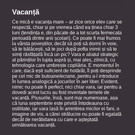
Vacanță
Ce mică e vacanța mare – ar zice orice elev care se
respectă, chiar și pe vremea când ea ținea chiar 3
luni (tendința e, din păcate de a tot scurta fermecata
perioadă dintre anii școlari). Ce poate fi mai frumos
la vârsta poveștilor, decât să poți să dormi în voie,
să te bălăcești, să te joci după pofta inimii și să te
simți răsfățat/ă încă un pic? Vara e aliatul strategic
al părinților în lupta aspră și, mai ales, zilnică, cu
tehnologia care umbrește copliăria. E momentul în
care, dacă ești suficient de hotărât, îl poți desprinde
pe cel mic de butoane/ecrane, pentru a-l introduce
în lumea analogică a jocurilor în aer liber. Evident,
nimic nu poate fi perfect, nici chiar vara, iar pentru a
dovedi acest lucru au fost inventate temele de
vacanță. Plusurile, însă, sunt mai numeroase, așa
că luna septembrie este privită întodeauna cu
ostilitate, iar vara lasă în amintirea micilor ei fani, o
imagine de vis, a cărei strălucire nu poate fi egalată
decât de nerăbdarea cu care e așteptată
următoarea vacanță.