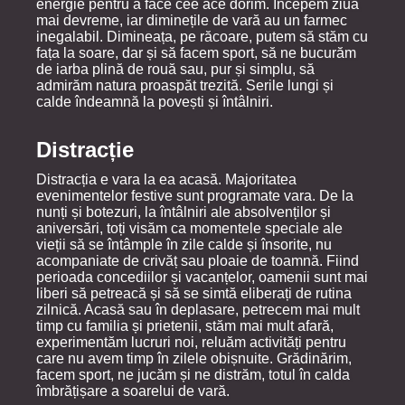
energie pentru a face cee ace dorim. Începem ziua
mai devreme, iar diminețile de vară au un farmec
inegalabil. Dimineața, pe răcoare, putem să stăm cu
fața la soare, dar și să facem sport, să ne bucurăm
de iarba plină de rouă sau, pur și simplu, să
admirăm natura proaspăt trezită. Serile lungi și
calde îndeamnă la povești și întâlniri.
Distracție
Distracția e vara la ea acasă. Majoritatea
evenimentelor festive sunt programate vara. De la
nunți și botezuri, la întâlniri ale absolvenților și
aniversări, toți visăm ca momentele speciale ale
vieții să se întâmple în zile calde și însorite, nu
acompaniate de crivăț sau ploaie de toamnă. Fiind
perioada concediilor și vacanțelor, oamenii sunt mai
liberi să petreacă și să se simtă eliberați de rutina
zilnică. Acasă sau în deplasare, petrecem mai mult
timp cu familia și prietenii, stăm mai mult afară,
experimentăm lucruri noi, reluăm activități pentru
care nu avem timp în zilele obișnuite. Grădinărim,
facem sport, ne jucăm și ne distrăm, totul în calda
îmbrățișare a soarelui de vară.