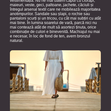
vestimentația. Nu ne mai batem capul cu ciorapi,
maieuri, veste, geci, paltoane, jachete, căciuli și
întregul arsenal textil care ne mobilează majoritatea
anotimpurilor. Sandale sau șlapi, o rochie sau
pantaloni scurți și un tricou, cu cât mai subțiri cu atât
mai bine. În lumina soarelui de vară, parcă nici nu
mai contează atât de mult să asortezi ținuta, orice
combinație de culori e binevenită. Machiajul nu mai
e necesar, în loc de fond de ten, avem bronzul
natural.