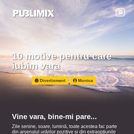
☰
10 motive pentru care
iubim vara
Divertisment
Monica
Vine vara, bine-mi pare...
Zile senine, soare, lumină, toate acestea fac parte
din arsenalul urărilor pozitive și din extraopțiunile