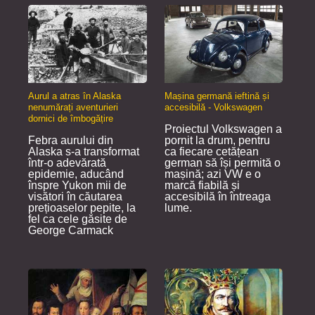
Aurul a atras în Alaska
Mașina germană ieftină și
nenumărați aventurieri
accesibilă - Volkswagen
dornici de îmbogățire
Proiectul Volkswagen a
Febra aurului din
pornit la drum, pentru
Alaska s-a transformat
ca fiecare cetățean
într-o adevărată
german să își permită o
epidemie, aducând
mașină; azi VW e o
înspre Yukon mii de
marcă fiabilă și
visători în căutarea
accesibilă în întreaga
prețioaselor pepite, la
lume.
fel ca cele găsite de
George Carmack