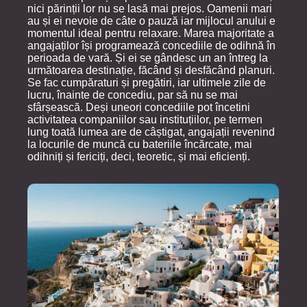
nici părinții lor nu se lasă mai prejos. Oamenii mari
au și ei nevoie de câte o pauză iar mijlocul anului e
momentul ideal pentru relaxare. Marea majoritate a
angajaților își programează concediile de odihnă în
perioada de vară. Și ei se gândesc un an întreg la
următoarea destinație, făcând și desfăcând planuri.
Se fac cumpăraturi și pregătiri, iar ultimele zile de
lucru, înainte de concediu, par să nu se mai
sfârșească. Deși uneori concediile pot încetini
activitatea companiilor sau instituțiilor, pe termen
lung toată lumea are de câștigat, angajații revenind
la locurile de muncă cu bateriile încărcate, mai
odihniți și fericiți, deci, teoretic, și mai eficienți.