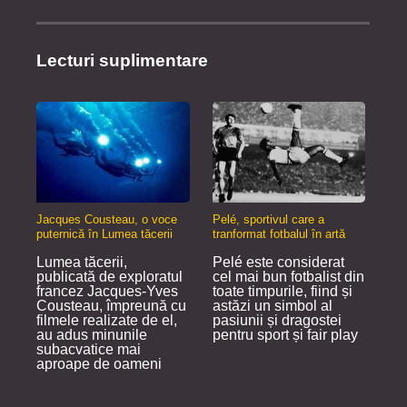
Lecturi suplimentare
Jacques Cousteau, o voce
Pelé, sportivul care a
puternică în Lumea tăcerii
tranformat fotbalul în artă
Lumea tăcerii,
Pelé este considerat
publicată de exploratul
cel mai bun fotbalist din
francez Jacques-Yves
toate timpurile, fiind și
Cousteau, împreună cu
astăzi un simbol al
filmele realizate de el,
pasiunii și dragostei
au adus minunile
pentru sport și fair play
subacvatice mai
aproape de oameni