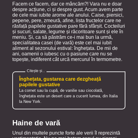
Facem ce facem, dar ce mâncăm?! Vara nu e doar
despre acțiune, ci și despre gust. Acum avem parte
de cele mai iubite arome ale anului. Caise, piersici,
pepene, pere, zmeură, afine, lista fructelor care ne
răsfață papilele gustative pare fără sfârșit. Cocteiluri
și sucuri, salate, legume și răcoritoare sunt și ele în
meniu. Și, ca să păstrăm ce-i mai bun la urmă,
specialitatea casei (de vară) este cel mai iubit
aliment al sezonului estival: înghețata. De mii de
ani, oamenii o iubesc cu o pasiune care nu se
topește, indiferent cât urcă mercurul în termometre.
Înghețata, gustarea care dezgheață
papilele gustative
La cornet sau la cupă, de vanilie sau ciocolată,
înghețata este un desert care a cucerit lumea, din Italia
la New York.
Haine de vară
Unul din multele puncte forte ale verii îl reprezintă