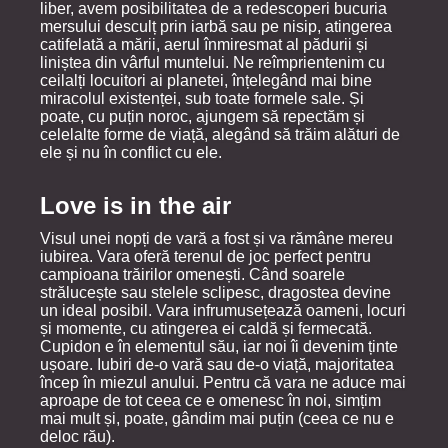
liber, avem posibilitatea de a redescoperi bucuria
mersului desculț prin iarbă sau pe nisip, atingerea
catifelată a mării, aerul înmiresmat al pădurii și
liniștea din vârful muntelui. Ne reîmprientenim cu
ceilalți locuitori ai planetei, înțelegând mai bine
miracolul existenței, sub toate formele sale. Și
poate, cu puțin noroc, ajungem să repectăm și
celelalte forme de viață, alegând să trăim alături de
ele și nu în conflict cu ele.
Love is in the air
Visul unei nopți de vară a fost și va rămâne mereu
iubirea. Vara oferă terenul de joc perfect pentru
campioana trăirilor omenești. Când soarele
strălucește sau stelele sclipesc, dragostea devine
un ideal posibil. Vara infrumusețează oameni, locuri
și momente, cu atingerea ei caldă și fermecată.
Cupidon e în elementul său, iar noi îi devenim ținte
ușoare. Iubiri de-o vară sau de-o viață, majoritatea
încep în miezul anului. Pentru că vara ne aduce mai
aproape de tot ceea ce e omenesc în noi, simțim
mai mult și, poate, gândim mai puțin (ceea ce nu e
deloc rău).