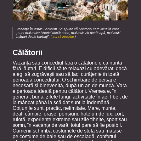
Vacanțe în insula Santorini. Se spune că Santorini este locul în care
„sunt mai multe biserici decât case, mai mult vin decât apă, mai mulți
măgari decât barbați”. (
sursă imagine
)
Călătorii
Vacanța sau concediul fără o călătorie e ca nunta
fără lăutari. E dificil să te relaxazi cu adevărat, dacă
alegi să zugrăvești sau să faci curățenie în toată
perioada concediului. O schimbare de peisaj e
necesară și binevenită, după un an de muncă. Vara
e perioada ideală pentru călătorii. Vremea e, în
general, bună, zilele lungi, activitățile în aer liber, de
la mâncat până la scăldat sunt la îndemână.
Opțiunile sunt, practic, nelimitate. Mare, munte,
deal, câmpie, orașe, pensiuni, hoteluri de lux, cort,
rulotă, experiențe extreme sau zile tihnite, sport sau
somn, în vacanța de vară, totul pare să fie posibil.
Oamenii schimbă costumele de stofă sau mătase
pe costume de baie sau de escaladă, confortul