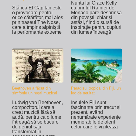
Nunta lui Grace Kelly
Stânca El Capitan este
cu prințul Rainier de
o provocare pentru
Monaco pare desprinsă
orice cățărător, mai ales
din povești, chiar și
prin traseul The Nose,
astăzi, fiind o sursă de
care a împins alpiniștii
inspirație pentru cupluri
la performanțe extreme
din lumea întreagă
Beethoven a făcut din
Paradisul tropical din Fiji, un
simfonie un regal muzical
loc de neuitat
Ludwig van Beethoven,
Insulele Fiji sunt
compozitorul care a
fascinante prin trecut și
creat muzică fără să
prezent, având
audă, pentru ca o lume
nenumărate experiențe
întreagă să se bucure
memorabile de oferit
de geniul său
celor care le vizitează
transformat în