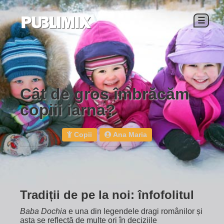
☰
Cât de gros îmbrăcăm
copiii iarna?
Copii
Ana Maria
Tradiții de pe la noi: înfofolitul
Baba Dochia
e una din legendele dragi românilor și
asta se reflectă de multe ori în deciziile