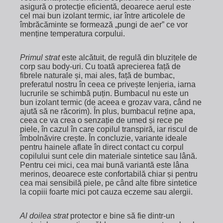
asigură o protecție eficientă, deoarece aerul este
cel mai bun izolant termic, iar între articolele de
îmbrăcăminte se formează „pungi de aer” ce vor
menține temperatura corpului.
Primul strat
este alcătuit, de regulă din bluzițele de
corp sau body-uri. Cu toată aprecierea față de
fibrele naturale și, mai ales, față de bumbac,
preferatul nostru în ceea ce privește lenjeria, iarna
lucrurile se schimbă puțin. Bumbacul nu este un
bun izolant termic (de aceea e grozav vara, când ne
ajută să ne răcorim). În plus, bumbacul reține apa,
ceea ce va crea o senzație de umed și rece pe
piele, în cazul în care copilul transpiră, iar riscul de
îmbolnăvire crește. În concluzie, variante ideale
pentru hainele aflate în direct contact cu corpul
copilului sunt cele din materiale sintetice sau lână.
Pentru cei mici, cea mai bună variantă este lâna
merinos, deoarece este confortabilă chiar și pentru
cea mai sensibilă piele, pe când alte fibre sintetice
la copiii foarte mici pot cauza eczeme sau alergii.
Al doilea strat
protector e bine să fie dintr-un