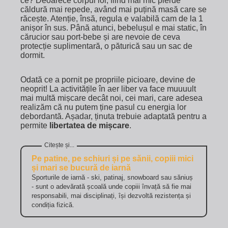
ce? Deoarece corpul lor, fiind mai mic pierde
căldură mai repede, având mai puțină masă care se
răcește. Atenție, însă, regula e valabilă cam de la 1
anișor în sus. Până atunci, bebelușul e mai static, în
cărucior sau port-bebe și are nevoie de ceva
protecție suplimentară, o păturică sau un sac de
dormit.
Odată ce a pornit pe propriile picioare, devine de
neoprit! La activitățile în aer liber va face muuuult
mai multă mișcare decât noi, cei mari, care adesea
realizăm că nu putem ține pasul cu energia lor
debordantă. Așadar, ținuta trebuie adaptată pentru a
permite
libertatea de mișcare
.
Pe patine, pe schiuri și pe sănii, copiii mici
și mari se bucură de iarnă
Sporturile de iarnă - ski, patinaj, snowboard sau săniuș
- sunt o adevărată școală unde copiii învață să fie mai
responsabili, mai disciplinați, își dezvoltă rezistența și
condiția fizică.