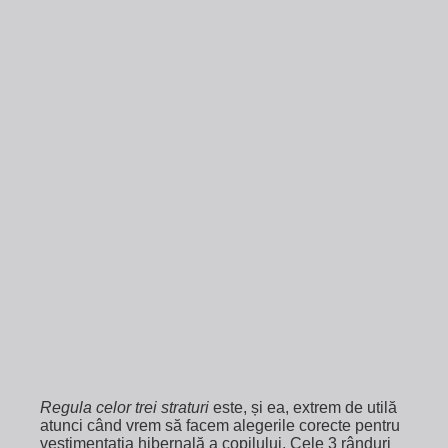
Regula celor trei straturi
este, și ea, extrem de utilă
atunci când vrem să facem alegerile corecte pentru
vestimentația hibernală a copilului. Cele 3 rânduri