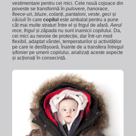
vestimentare pentru cei mici. Cele nouă cojoace din
poveste se transformă în
pulovere
,
hanorace
,
fleece
-uri,
bluze
,
colanți
,
pantaloni
,
veste
,
geci
și
căciuli
în care
copilul
este ambalat pentru a pune
cât mai multe straturi între el și frigul de afară.
Aerul
rece
,
frigul
și
zăpada
nu sunt inamicii copilului. Da,
cei mici au nevoie de protecție, dar într-un mod
flexibil, adaptat vârstei, temperaturilor și activităților
pe care le desfășoară. Înainte de a transfera întregul
șifonier pe umerii copilului, analizați aceste aspecte
și acționați în consecință.