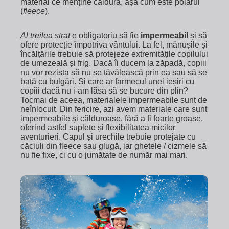
material ce menține căldura, așa cum este polarul
(
fleece
).
Al treilea strat
e obligatoriu să fie
impermeabil
și să
ofere protecție împotriva vântului. La fel, mănușile și
încălțările trebuie să protejeze extremitățile copilului
de umezeală și frig. Dacă îi ducem la zăpadă, copiii
nu vor rezista să nu se tăvălească prin ea sau să se
bată cu bulgări. Și care ar farmecul unei ieșiri cu
copiii dacă nu i-am lăsa să se bucure din plin?
Tocmai de aceea, materialele impermeabile sunt de
neînlocuit. Din fericire, azi avem materiale care sunt
impermeabile și călduroase, fără a fi foarte groase,
oferind astfel suplețe și flexibilitatea micilor
aventurieri. Capul și urechile trebuie protejate cu
căciuli din fleece sau glugă, iar ghetele / cizmele să
nu fie fixe, ci cu o jumătate de număr mai mari.