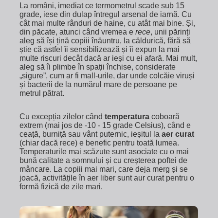
La români, imediat ce termometrul scade sub 15
grade, iese din dulap întregul arsenal de iarnă. Cu
cât mai multe rânduri de haine, cu atât mai bine. Și,
din păcate, atunci când vremea e
rece
, unii părinți
aleg să își țină copiii înăuntru, la căldurică, fără să
știe că astfel îi sensibilizează și îi expun la mai
multe riscuri decât dacă ar ieși cu ei afară. Mai mult,
aleg să îi plimbe în spații închise, considerate
„sigure”, cum ar fi mall-urile, dar unde colcăie viruși
și bacterii de la numărul mare de persoane pe
metrul pătrat.
Cu excepția zilelor când
temperatura
coboară
extrem (mai jos de -10 - 15 grade Celsius), când e
ceață, burniță sau vânt puternic, ieșitul la
aer curat
(chiar dacă rece) e benefic pentru toată lumea.
Temperaturile mai scăzute sunt asociate cu o mai
bună calitate a somnului și cu creșterea poftei de
mâncare. La copiii mai mari, care deja merg și se
joacă, activitățile în aer liber sunt aur curat pentru o
formă fizică de zile mari.