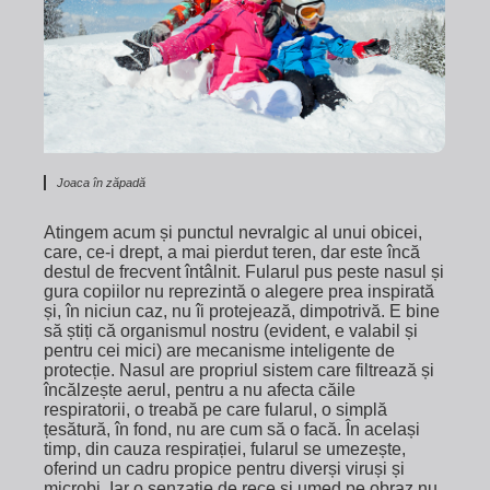
Joaca în zăpadă
Atingem acum și punctul nevralgic al unui obicei,
care, ce-i drept, a mai pierdut teren, dar este încă
destul de frecvent întâlnit. Fularul pus peste nasul și
gura copiilor nu reprezintă o alegere prea inspirată
și, în niciun caz, nu îi protejează, dimpotrivă. E bine
să știți că organismul nostru (evident, e valabil și
pentru cei mici) are mecanisme inteligente de
protecție. Nasul are propriul sistem care filtrează și
încălzește aerul, pentru a nu afecta căile
respiratorii, o treabă pe care fularul, o simplă
țesătură, în fond, nu are cum să o facă. În același
timp, din cauza respirației, fularul se umezește,
oferind un cadru propice pentru diverși viruși și
microbi. Iar o senzație de rece și umed pe obraz nu