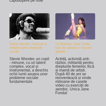
capodopere pe note
Stevie Wonder, muzician și
Cu Workout, Jane Fonda
militant pentru drepturile
face din aerobic o mișcare
sociale
globală
Stevie Wonder, un copil
Actriță, activistă anti-
- minune, cu un talent
război, militantă pentru
complex, vocal și
drepturile femeilor, fiică
instrumental, a deschis
și mamă de artiști.
ochii lumii asupra unor
După 40 de ani se
probleme sociale
reinventează și vinde
fundamentale
milioane de casete
video cu exerciții de
aerobic. Unica Jane
Fonda!