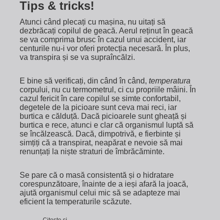
Tips & tricks!
Atunci când plecați cu mașina, nu uitați să
dezbrăcați copilul de geacă. Aerul reținut în geacă
se va comprima brusc în cazul unui accident, iar
centurile nu-i vor oferi protecția necesară. În plus,
va transpira și se va supraîncălzi.
E bine să verificați, din când în când,
temperatura
corpului, nu cu termometrul, ci cu propriile mâini. În
cazul fericit în care copilul se simte confortabil,
degetele de la picioare sunt ceva mai reci, iar
burtica e călduță. Dacă picioarele sunt gheață și
burtica e rece, atunci e clar că organismul luptă să
se încălzească. Dacă, dimpotrivă, e fierbinte și
simțiți că a transpirat, neapărat e nevoie să mai
renunțați la niște straturi de îmbrăcăminte.
Se pare că o masă consistentă și o hidratare
corespunzătoare, înainte de a ieși afară la joacă,
ajută organismul celui mic să se adapteze mai
eficient la temperaturile scăzute.