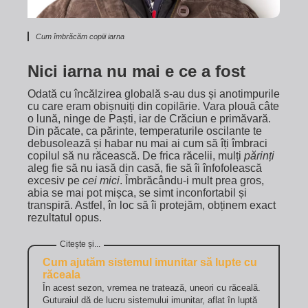
Cum îmbrăcăm copiii iarna
Nici iarna nu mai e ce a fost
Odată cu încălzirea globală s-au dus și anotimpurile
cu care eram obișnuiți din copilărie. Vara plouă câte
o lună, ninge de Paști, iar de Crăciun e primăvară.
Din păcate, ca părinte, temperaturile oscilante te
debusolează și habar nu mai ai cum să îți îmbraci
copilul să nu răcească. De frica răcelii, mulți
părinți
aleg fie să nu iasă din casă, fie să îi înfofolească
excesiv pe
cei mici
. Îmbrăcându-i mult prea gros,
abia se mai pot mișca, se simt inconfortabil și
transpiră. Astfel, în loc să îi protejăm, obținem exact
rezultatul opus.
Cum ajutăm sistemul imunitar să lupte cu
răceala
În acest sezon, vremea ne tratează, uneori cu răceală.
Guturaiul dă de lucru sistemului imunitar, aflat în luptă