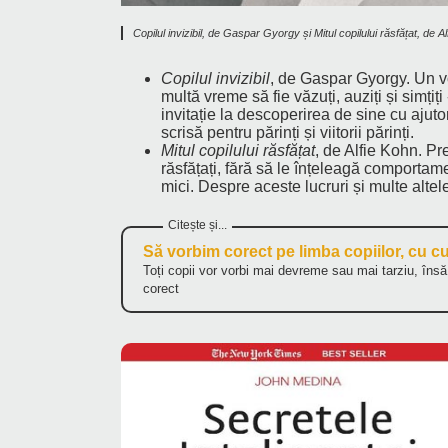
Copilul invizibil, de Gaspar Gyorgy și Mitul copilului răsfățat, de A
Copilul invizibil
, de Gaspar Gyorgy. Un vo
multă vreme să fie văzuți, auziți și simți
invitație la descoperirea de sine cu ajut
scrisă pentru părinți și viitorii părinți.
Mitul copilului răsfățat
, de Alfie Kohn. Pre
răsfățați, fără să le înțeleagă comportame
mici. Despre aceste lucruri și multe altele
Să vorbim corect pe limba copiilor, cu c
Toți copii vor vorbi mai devreme sau mai tarziu, îns
corect