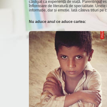
câștigat ca experiență de viață. Parentingul e
înfloritoare de literatură de specialitate. Unel
informație, dar și emoție. Iată câteva titluri p
Nu aduce anul ce aduce cartea: