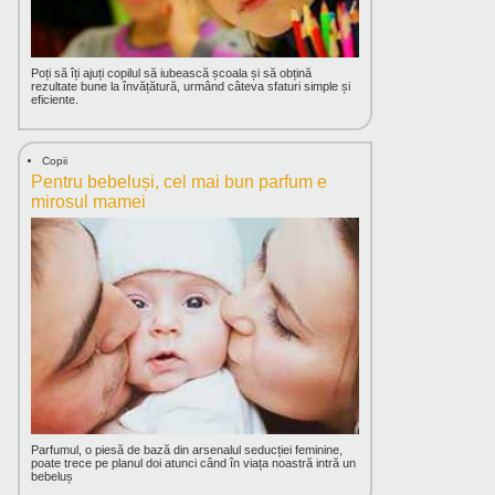
Poți să îți ajuți copilul să iubească școala și să obțină
rezultate bune la învățătură, urmând câteva sfaturi simple și
eficiente.
Copii
Pentru bebeluși, cel mai bun parfum e
mirosul mamei
Parfumul, o piesă de bază din arsenalul seducției feminine,
poate trece pe planul doi atunci când în viața noastră intră un
bebeluș