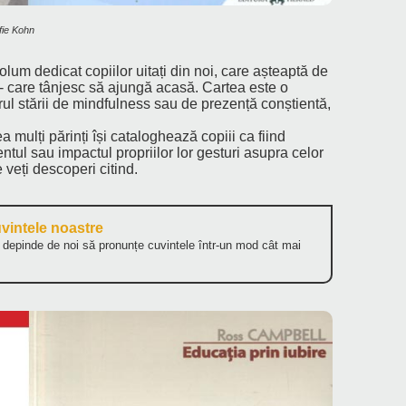
lfie Kohn
lum dedicat copiilor uitați din noi, care așteaptă de
ți - care tânjesc să ajungă acasă. Cartea este o
orul stării de mindfulness sau de prezență conștientă,
a mulți părinți își cataloghează copiii ca fiind
ntul sau impactul propriilor lor gesturi asupra celor
 veți descoperi citind.
uvintele noastre
ă depinde de noi să pronunțe cuvintele într-un mod cât mai