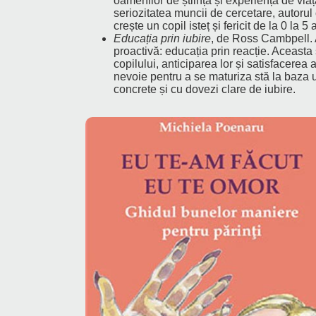
oamenilor de știință și experiența de viață
seriozitatea muncii de cercetare, autoru
crește un copil isteț și fericit de la 0 la 5 
Educația prin iubire
, de Ross Cambpell. 
proactivă: educația prin reacție. Aceasta
copilului, anticiparea lor și satisfacerea
nevoie pentru a se maturiza stă la baza
concrete și cu dovezi clare de iubire.