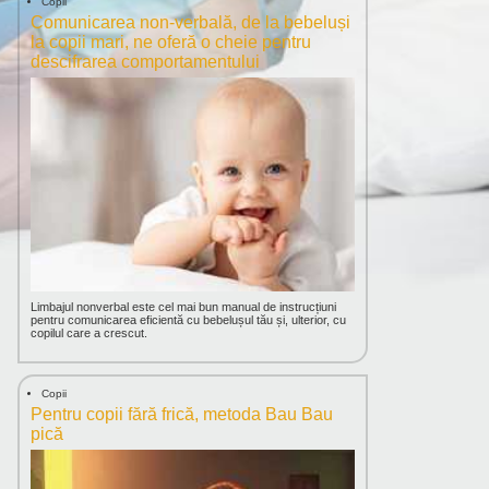
Copii
Comunicarea non-verbală, de la bebeluși
la copii mari, ne oferă o cheie pentru
descifrarea comportamentului
Limbajul nonverbal este cel mai bun manual de instrucțiuni
pentru comunicarea eficientă cu bebelușul tău și, ulterior, cu
copilul care a crescut.
Copii
Pentru copii fără frică, metoda Bau Bau
pică