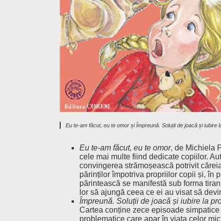
Eu te-am făcut, eu te omor și Împreună. Soluții de joacă și iubire 
Eu te-am făcut, eu te omor
, de Michiela P
cele mai multe fiind dedicate copiilor. A
convingerea strămoșească potrivit căreia b
părinților împotriva propriilor copii și, î
părintească se manifestă sub forma tiraniei 
lor să ajungă ceea ce ei au visat să devină
Împreună. Soluții de joacă și iubire la p
Cartea conține zece episoade simpatice cu 
problematice care apar în viața celor mi