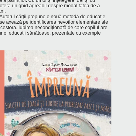
 a părinților. Cu umor și înțelegere, dar și cu
l oferă un ghid agreabil despre modalitatea de a
ani.
Autorul cărții propune o nouă metodă de educație
 se axează pe identificarea nevoilor elementare ale
 acestora. Iubirea necondiționată de care copilul are
 unei educații sănătoase, prezentate cu exemple