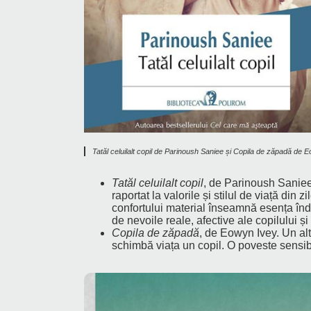
Tatăl celuilalt copil de Parinoush Saniee și Copila de zăpadă de 
Tatăl celuilalt copil
, de Parinoush Saniee
raportat la valorile și stilul de viață di
confortului material înseamnă esența înda
de nevoile reale, afective ale copilului și 
Copila de zăpadă
, de Eowyn Ivey. Un altf
schimbă viața un copil. O poveste sensibil