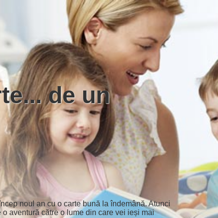
 încep noul an cu o carte bună la îndemână. Atunci
 o aventură către o lume din care vei ieși mai