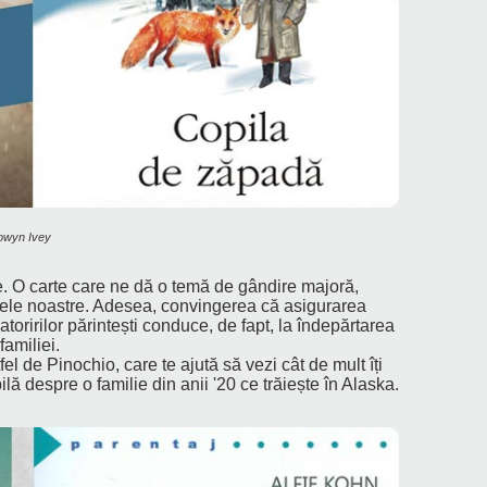
Eowyn Ivey
. O carte care ne dă o temă de gândire majoră,
n zilele noastre. Adesea, convingerea că asigurarea
toririlor părintești conduce, de fapt, la îndepărtarea
familiei.
el de Pinochio, care te ajută să vezi cât de mult îți
ă despre o familie din anii '20 ce trăiește în Alaska.