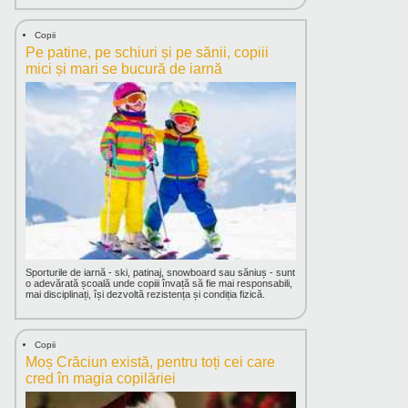
Copii
Pe patine, pe schiuri și pe sănii, copiii
mici și mari se bucură de iarnă
Sporturile de iarnă - ski, patinaj, snowboard sau săniuș - sunt
o adevărată școală unde copiii învață să fie mai responsabili,
mai disciplinați, își dezvoltă rezistența și condiția fizică.
Copii
Moș Crăciun există, pentru toți cei care
cred în magia copilăriei