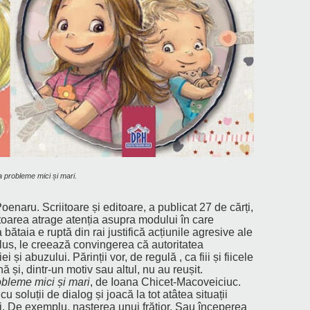
la probleme mici și mari.
oenaru. Scriitoare și editoare, a publicat 27 de cărți,
utoarea atrage atenția asupra modului în care
ătaia e ruptă din rai justifică acțiunile agresive ale
n plus, le creează convingerea că autoritatea
și abuzului. Părinții vor, de regulă , ca fiii și fiicele
 și, dintr-un motiv sau altul, nu au reușit.
robleme mici și mari
, de Ioana Chicet-Macoveiciuc.
soluții de dialog și joacă la tot atâtea situații
ci. De exemplu, nașterea unui frățior. Sau începerea