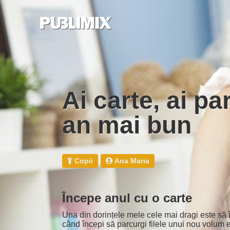
Ai carte, ai parte... de un
an mai bun
Copii
Ana Maria
Începe anul cu o carte
Una din dorințele mele cele mai dragi este să
când începi să parcurgi filele unui nou volum e