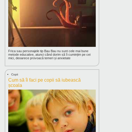
Frica sau personajele tip Bau Bau nu sunt cele mai bune
metode educative, atunci când dorim să îi cumințim pe cei
mici, deoarece provoacă temeri și anxietate
Copii
Cum să îi faci pe copii să iubească
școala