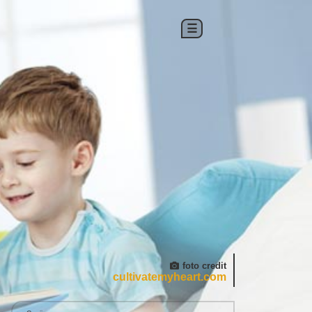
☰
foto credit
cultivatemyheart.com