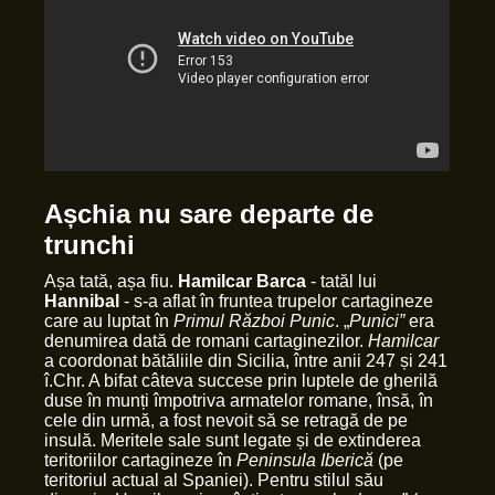
Așchia nu sare departe de
trunchi
Așa tată, așa fiu.
Hamilcar Barca
- tatăl lui
Hannibal
- s-a aflat în fruntea trupelor cartagineze
care au luptat în
Primul Război Punic
. „
Punici”
era
denumirea dată de romani cartaginezilor.
Hamilcar
a coordonat bătăliile din Sicilia, între anii 247 și 241
î.Chr. A bifat câteva succese prin luptele de gherilă
duse în munți împotriva armatelor romane, însă, în
cele din urmă, a fost nevoit să se retragă de pe
insulă. Meritele sale sunt legate și de extinderea
teritoriilor cartagineze în
Peninsula Iberică
(pe
teritoriul actual al Spaniei). Pentru stilul său