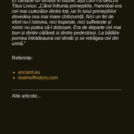
El rămâne un simbol în istorie, așa cum l-a descris
Titus Livius: „
Când înfrunta primejdiile, Hannibal era
cel mai cutezător dintre toți, iar în toiul primejdiilor
dovedea cea mai mare chibzuință. Nici un fel de
efort nu-l istovea, nici trupește, nici sufletește și
nimic nu putea să-l doboare. Era de departe cel mai
bun și dintre călăreți si dintre pedestrași. La bătălie
pornea întotdeauna cel dintâi și se retrăgea cel din
urmă.
”
Referințe:
ancient.eu
realmofhistory.com