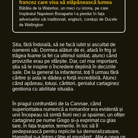
francez care visa să stăpânească lumea
Bătălia de la Waterloo, un meci cu istoria, pe care
împăratul Napoleon Bonaparte l-a pierdut în fața
adversarilor săi tradiționali, englezii, conduși de Ducele
de Wellington
Știa, fără îndoială, să se facă iubit și ascultat de
oamenii săi. Dormea alături de ei, afară în frig și
trăgea foame la fel ca ultimul soldat, atunci când
provizille erau pe sfârșite. Dar, cel mai important,
știa să le inspire o încredere deplină în deciziile
sale. De la general la infanterist, toți îl urmau fără
cârtire și asta le dădea o forță incredibilă. Atunci
când apăreau, totuși, cârtitori, genialul cartaginez
gestiona cu abilitate situația.
În pragul confruntării de la
Cannae
, când
superioritatea numerică a romanilor era evidentă și
unii începeau să simtă fiorii reci ai spaimei, un ofițer
cartaginez pe nume Gisgo și-a exprimat cu glas
tare, în fața trupelor, temerile. În loc să îl
pedepsească pentru replicile lui demoralizatoare,
Hannibal s-a întors către el spunând: „
Mai e ceva ce