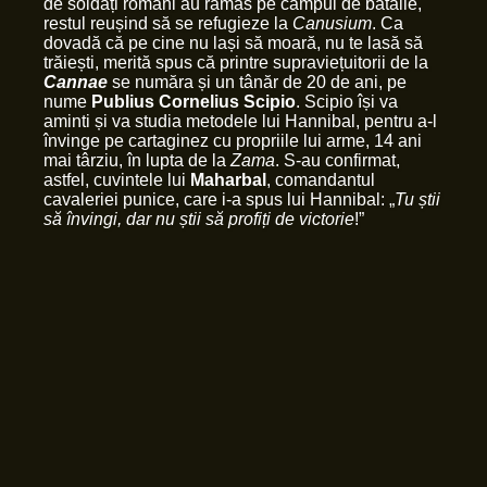
de soldați romani au rămas pe câmpul de bătălie,
restul reușind să se refugieze la
Canusium
. Ca
dovadă că pe cine nu lași să moară, nu te lasă să
trăiești, merită spus că printre supraviețuitorii de la
Cannae
se număra și un tânăr de 20 de ani, pe
nume
Publius Cornelius Scipio
. Scipio își va
aminti și va studia metodele lui Hannibal, pentru a-l
învinge pe cartaginez cu propriile lui arme, 14 ani
mai târziu, în lupta de la
Zama
. S-au confirmat,
astfel, cuvintele lui
Maharbal
, comandantul
cavaleriei punice, care i-a spus lui Hannibal: „
Tu știi
să învingi, dar nu știi să profiți de victorie
!”