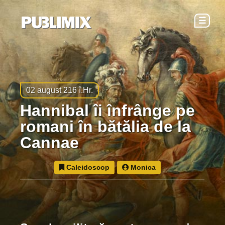
☰
02 august 216 î.Hr.
Hannibal îi înfrânge pe
romani în bătălia de la
Cannae
Caleidoscop
Monica