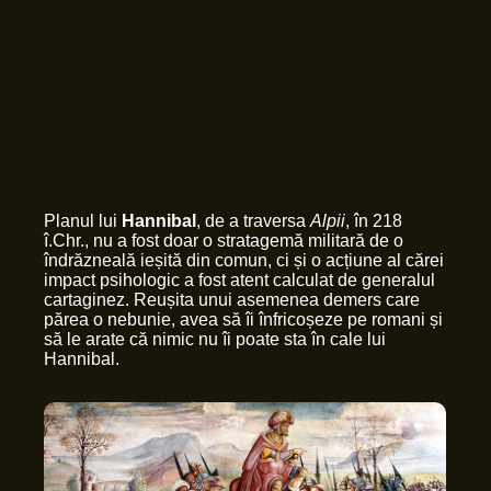
Planul lui
Hannibal
, de a traversa
Alpii
, în 218
î.Chr., nu a fost doar o stratagemă militară de o
îndrăzneală ieșită din comun, ci și o acțiune al cărei
impact psihologic a fost atent calculat de generalul
cartaginez. Reușita unui asemenea demers care
părea o nebunie, avea să îi înfricoșeze pe romani și
să le arate că nimic nu îi poate sta în cale lui
Hannibal.