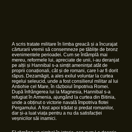
A scris tratate militare în limba greacă și a încurajat
cărturarii vremii să consemneze pe tăblițe de bronz
evenimentele perioadei. Cum se întâmplă mai
mereu, reformele lui, apreciate de unii, i-au deranjat
pe alții și Hannibal s-a simțit amenințat atât de
proprii conaționali, cât și de romani, care l-ar fi dorit
răpus. Dezamăgit, a ales exilul voluntar la curtea
regelui seleucid, unde a fost consilierul militar al lui
Antiohie cel Mare, în războiul împotriva Romei.
După înfrângerea lui la Magnesia, Hannibal s-a
refugiat în Armenia, ajungând la curtea din Bitinia,
unde a obținut o victorie navală împotriva flotei
Pergamului. A fost apoi trădat și predat romanilor,
dar și-a luat viața pentru a nu da satisfacției
veșnicilor săi inamici.