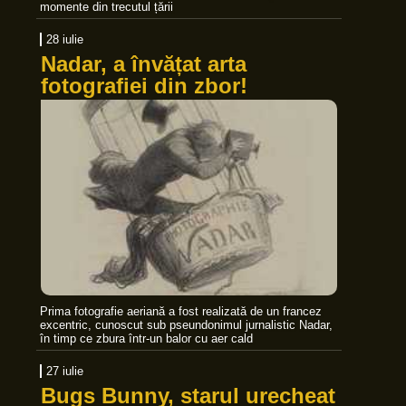
momente din trecutul țării
28 iulie
Nadar, a învățat arta
fotografiei din zbor!
Prima fotografie aeriană a fost realizată de un francez
excentric, cunoscut sub pseundonimul jurnalistic Nadar,
în timp ce zbura într-un balor cu aer cald
27 iulie
Bugs Bunny, starul urecheat