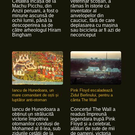
Cetatea incașă de la
veterinar scoțian, a
Machu Picchu, din
rămas în istorie ca
Anzii peruani, a fost o
inventator al
minune ascunsă de
anvelopelor din
ochii lumii, până la
cauciuc, fără de care
descoperirea sa de
deplasarea cu mașina
către arheologul Hiram
sau bicicleta ar fi azi de
Bingham
neconceput
Iancu de Hunedoara, un
Pink Floyd escaladează
mare comandant de oști și
Zidul Berlinului, pentru a
luptător anti-otoman
cânta The Wall
Iancu de Hunedoara a
Concertul The Wall a
obținut un strălucită
readus împreună
victorie împotriva
legendara trupă Pink
otomanilor conduși de
Floyd și a celebrat,
Mohamed al II-lea, sub
alături de sute de mii
zidurile cetății de la
de oameni, victoria