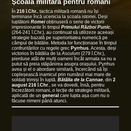
Școala militară pentru romani
În
216 î.Chr.
, tactica militară romană nu își
terminase încă ucenicia la școala istoriei. Deși
luptătorii
Romei
obținuseră o serie de victorii
impresionante în timpul
Primului Război Punic
,
(264-241 î.Chr.), au continuat să utilizeze aceeași
strategie bazată pe superioritatea numerică pe
câmpul de bătălie. Metoda lor funcționase în timpul
confruntărilor cu regele grec
Pyrrhus
. Acesta, deși
victorios în bătălia de la
Asculum
(279 î.Chr.),
pierduse atât de mulți oameni încât armata sa nu a
putut să preia stăpânirea asupra orașului. Pyrrhus
avea și el o abordare similară, încercând să își
copleșească inamicul prin numărul mai mare de
soldați trimiși în luptă.
Bătălia de la Cannae
, din
2
august 216 î.Chr
., se va dovedi, însă, pentru
încrezătorii romani, o lecție de strategie militară,
aplicată de un
general
care lupta așa cum nu o
făcuse nimeni până atunci.