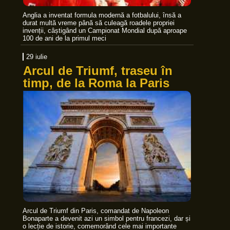
Anglia a inventat formula modernă a fotbalului, însă a
durat multă vreme până să culeagă roadele propriei
invenții, câștigând un Campionat Mondial după aproape
100 de ani de la primul meci
29 iulie
Arcul de Triumf, traseu în
timp, de la Roma la Paris
Arcul de Triumf din Paris, comandat de Napoleon
Bonaparte a devenit azi un simbol pentru francezi, dar și
o lecție de istorie, comemorând cele mai importante