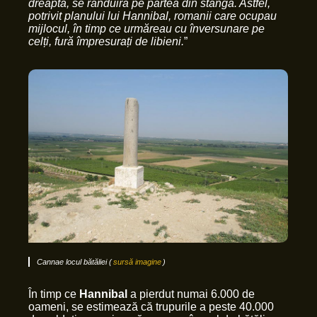
dreapta, se rânduiră pe partea din stânga. Astfel,
potrivit planului lui Hannibal, romanii care ocupau
mijlocul, în timp ce urmăreau cu înversunare pe
celți, fură împresurați de libieni.
”
Cannae locul bătăliei (
sursă imagine
)
În timp ce
Hannibal
a pierdut numai 6.000 de
oameni, se estimează că trupurile a peste 40.000