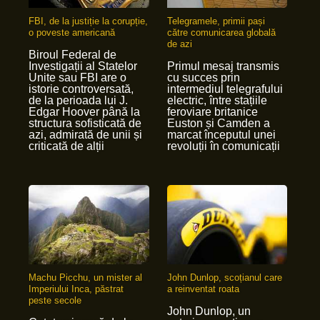
FBI, de la justiție la corupție,
Telegramele, primii pași
o poveste americană
către comunicarea globală
de azi
Biroul Federal de
Investigații al Statelor
Primul mesaj transmis
Unite sau FBI are o
cu succes prin
istorie controversată,
intermediul telegrafului
de la perioada lui J.
electric, între stațiile
Edgar Hoover până la
feroviare britanice
structura sofisticată de
Euston și Camden a
azi, admirată de unii și
marcat începutul unei
criticată de alții
revoluții în comunicații
Machu Picchu, un mister al
John Dunlop, scoțianul care
Imperiului Inca, păstrat
a reinventat roata
peste secole
John Dunlop, un