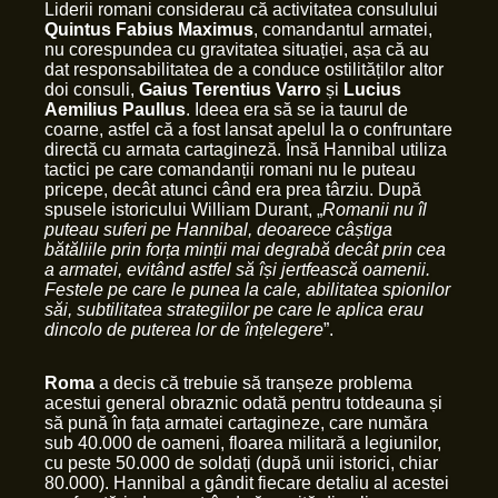
Liderii romani considerau că activitatea consulului
Quintus Fabius Maximus
, comandantul armatei,
nu corespundea cu gravitatea situației, așa că au
dat responsabilitatea de a conduce ostilităților altor
doi consuli,
Gaius Terentius Varro
și
Lucius
Aemilius Paullus
. Ideea era să se ia taurul de
coarne, astfel că a fost lansat apelul la o confruntare
directă cu armata cartagineză. Însă Hannibal utiliza
tactici pe care comandanții romani nu le puteau
pricepe, decât atunci când era prea târziu. După
spusele istoricului William Durant, „
Romanii nu îl
puteau suferi pe Hannibal, deoarece câștiga
bătăliile prin forța minții mai degrabă decât prin cea
a armatei, evitând astfel să își jertfească oamenii.
Festele pe care le punea la cale, abilitatea spionilor
săi, subtilitatea strategiilor pe care le aplica erau
dincolo de puterea lor de înțelegere
”.
Roma
a decis că trebuie să tranșeze problema
acestui general obraznic odată pentru totdeauna și
să pună în fața armatei cartagineze, care număra
sub 40.000 de oameni, floarea militară a legiunilor,
cu peste 50.000 de soldați (după unii istorici, chiar
80.000). Hannibal a gândit fiecare detaliu al acestei