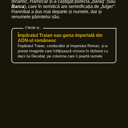
dinamic, Hamilcar și-a câștigat porecla „
baraq
” (sau
Barca
), care în semitică are semnificația de „
fulger
”.
Hannibal a dus mai departe și numele, dar și
renumele părintelui său.
Împăratul Traian sau gena imperială din
ADN-ul românesc
Împăratul Traian, conducător al Imperiului Roman, și-a
postat imaginile care înfățișează victoria în războiul cu
dacii lui Decebal, pe columna care îi poartă numele