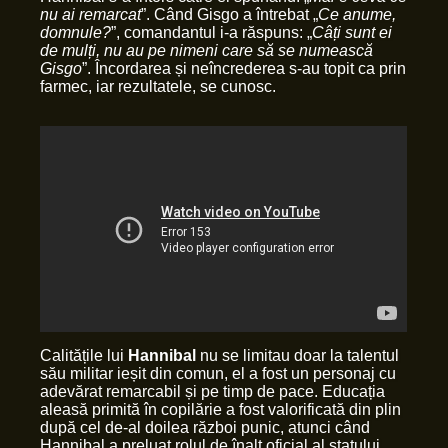
nu ai remarcat
”. Când Gisgo a întrebat „
Ce anume,
domnule?
”, comandantul i-a răspuns: „
Câți sunt ei
de mulți, nu au pe nimeni care să se numească
Gisgo
”. Încordarea și neîncrederea s-au topit ca prin
farmec, iar rezultatele, se cunosc.
Calitățile lui
Hannibal
nu se limitau doar la talentul
său militar ieșit din comun, el a fost un personaj cu
adevărat remarcabil și pe timp de pace. Educația
aleasă primită în copilărie a fost valorificată din plin
după cel de-al doilea război punic, atunci când
Hannibal a preluat rolul de înalt oficial al statului