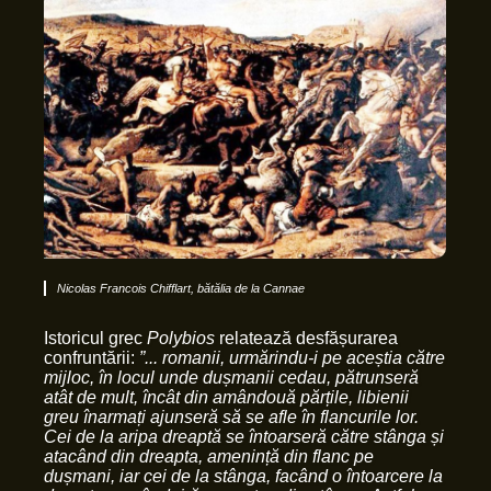
Nicolas Francois Chifflart, bătălia de la Cannae
Istoricul grec
Polybios
relatează desfășurarea
confruntării:
”... romanii, urmărindu-i pe aceștia către
mijloc, în locul unde dușmanii cedau, pătrunseră
atât de mult, încât din amândouă părțile, libienii
greu înarmați ajunseră să se afle în flancurile lor.
Cei de la aripa dreaptă se întoarseră către stânga și
atacând din dreapta, amenință din flanc pe
dușmani, iar cei de la stânga, facând o întoarcere la