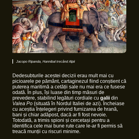
Jacopo Ripanda, Hannibal trecând Alpii
Dedesubturile acestei decizii erau mult mai cu
picioarele pe pământ, cartaginezul fiind conștient că
puterea maritimă a cetății sale nu mai era ce fusese
odată. În plus, își luase din timp măsuri de
prevedere, stabilind legături cordiale cu
galii
din
Valea Po
(situată în Nordul Italiei de azi). Încheiase
cu aceștia înțelegeri privind furnizarea de hrană,
bani și chiar adăpost, dacă ar fi fost nevoie.
Totodată, a trimis spioni și cercetași pentru a
identifica cele mai bune rute care le-ar fi permis să
treacă munții cu riscuri minime.