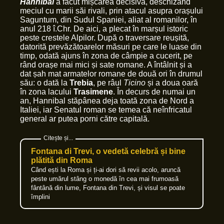
Hannibal
a făcut mișcarea decisivă, deschizând
meciul cu marii săi rivali, prin atacul asupra orașului
Saguntum, din Sudul Spaniei, aliat al romanilor, în
anul 218 î.Chr. De aici, a plecat în marșul istoric
peste crestele Alpilor. După o traversare reușită,
datorită prevăzătoarelor măsuri pe care le luase din
timp, odată ajuns în zona de câmpie a cucerit, pe
rând orașe mai mici și sate romane. A întâlnit și a
dat șah mat armatelor romane de două ori în drumul
său: o dată la
Trebia
, pe râul
Ticino
și a doua oară
în zona lacului
Trasimene
. În decurs de numai un
an, Hannibal stăpânea deja toată zona de Nord a
Italiei, iar Senatul roman se temea că neînfricatul
general ar putea porni către capitală.
Fontana di Trevi, o vedetă celebră și bine
plătită din Roma
Când ești la Roma și ți-ai dori să revii acolo, aruncă
peste umărul stâng o monedă în cea mai frumoasă
fântână din lume, Fontana din Trevi, și visul se poate
împlini