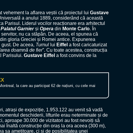
at vehement la aflarea veștii că proiectul lui
Gustave
Universală
a anului 1889, considerând că această
Parisul. Liderul vocilor reacționare era arhitectul
u
Palatul Garnier
și
Opera
din
Monte Carlo
. În
 ca servitor, nu ca stăpân. De aceea, el spunea că
e din gloria Greciei și Romei antice. Expunerea
de gust. De aceea,
Turnul
lui
Eiffel
a fost caricaturizat
area doamnă de fier
”. Cu toate acestea, construcția
l Parisului.
Gustave Eiffel
a fost convins de la
XX
ontreal, la care au participat 62 de națiuni, cu cele mai
ri, atrași de expoziție, 1.953.122 au venit să vadă
 momentul deschiderii, lifturile erau neterminate și de
i, aproape 30.000 de vizitatori au fost nevoiți să
mai înaltă construcție din oraș la ora aceea (300 m),
mea sa amețitoare, ci și de posibilitatea unei