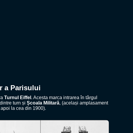
r a Parisului
era
Turnul Eiffel
. Acesta marca intrarea în târgul
dintre turn și
Școala Militară
, (același amplasament
i apoi la cea din 1900).