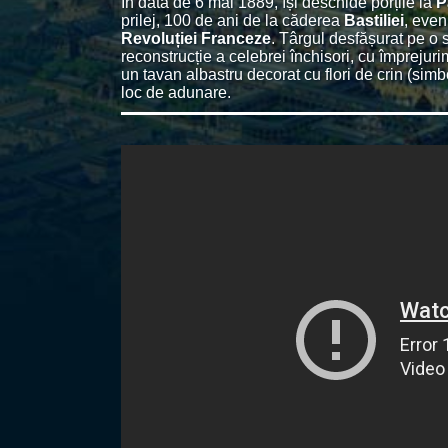
În data de 6 mai 1889, își deschide porțile la
P
prilej, 100 de ani de la căderea
Bastiliei
, even
Revoluției Franceze
. Târgul desfășurat pe o 
reconstrucție a celebrei închisori, cu împrejuri
un tavan albastru decorat cu flori de crin (simb
loc de adunare.