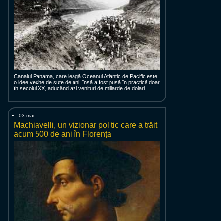
Canalul Panama, care leagă Oceanul Atlantic de Pacific este
o idee veche de sute de ani, însă a fost pusă în practică doar
în secolul XX, aducând azi venituri de miliarde de dolari
03 mai
Machiavelli, un vizionar politic care a trăit
acum 500 de ani în Florența