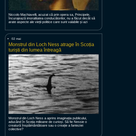
Niccolo Machiavelli, acuzat că prin opera sa, Principele,
încurajează imoralitatea conducătorilor, nu a făcut decât să
arate aspecte ale vieții politice care sunt valabile și azi
02 mai
Monstrul din Loch Ness atrage în Scoția
turiști din lumea întreagă
Monstrul din Loch Ness a aprins imaginația publicului,
aducând în Scoția milioane de curioși. Să fie Nessie o
creatură înspăimântătoare sau o creație a fanteziei
colective?