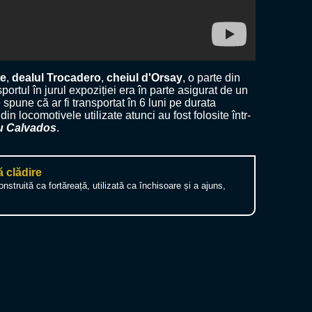
te
,
dealul Trocadero
,
cheiul d'Orsay
, o parte din
sportul în jurul expoziției era în parte asigurat de un
pune că ar fi transportat în 6 luni pe durata
in locomotivele utilizate atunci au fost folosite într-
u Calvados
.
ă clădire
construită ca fortăreață, utilizată ca închisoare și a ajuns,