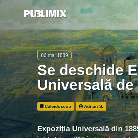
06 mai 1889
Se deschide Expoziția
Universală de 
Caleidoscop
Adrian S.
Expoziția Universală din 188