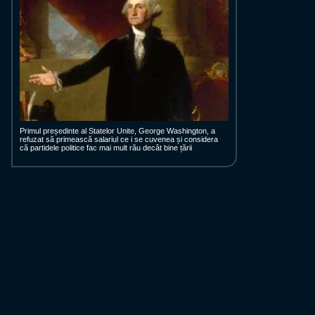
Primul președinte al Statelor Unite, George Washington, a
refuzat să primească salariul ce i se cuvenea și considera
că partidele politice fac mai mult rău decât bine țării