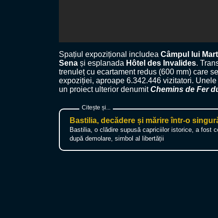
Spațiul expozițional includea
Câmpul lui Mar
Sena
și esplanada
Hôtel des Invalides
. Tran
trenuleț cu ecartament redus (600 mm) care se s
expoziției, aproape 6.342.446 vizitatori. Unele d
un proiect ulterior denumit
Chemins de Fer d
Bastilia, decădere și mărire într-o singur
Bastilia, o clădire supusă capriciilor istorice, a fost 
după demolare, simbol al libertății