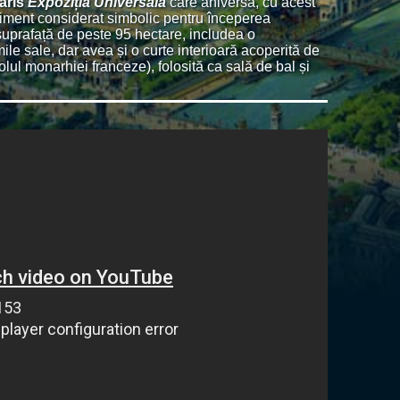
aris
Expoziția Universală
care aniversa, cu acest
iment considerat simbolic pentru începerea
suprafață de peste 95 hectare, includea o
mile sale, dar avea și o curte interioară acoperită de
olul monarhiei franceze), folosită ca sală de bal și