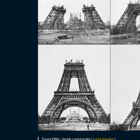
Turnul Eiffel - fazele construcției (
sursă imagine
)