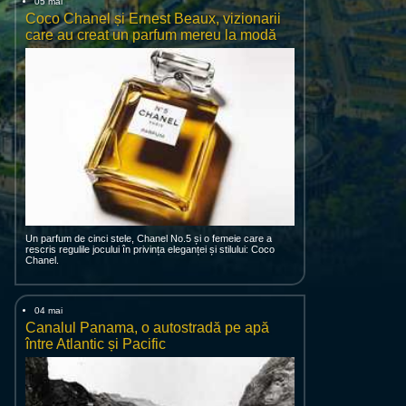
05 mai
Coco Chanel și Ernest Beaux, vizionarii
care au creat un parfum mereu la modă
Un parfum de cinci stele, Chanel No.5 și o femeie care a
rescris regulile jocului în privința eleganței și stilului: Coco
Chanel.
04 mai
Canalul Panama, o autostradă pe apă
între Atlantic și Pacific