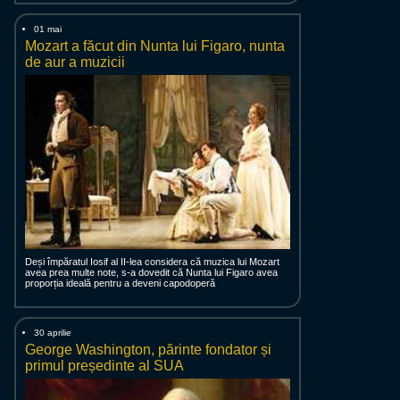
01 mai
Mozart a făcut din Nunta lui Figaro, nunta
de aur a muzicii
Deși împăratul Iosif al II-lea considera că muzica lui Mozart
avea prea multe note, s-a dovedit că Nunta lui Figaro avea
proporția ideală pentru a deveni capodoperă
30 aprilie
George Washington, părinte fondator și
primul președinte al SUA