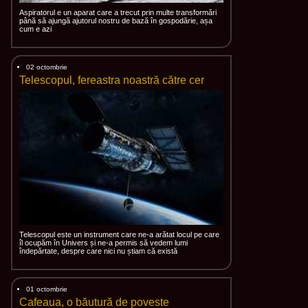
Aspiratorul e un aparat care a trecut prin multe transformări
până să ajungă ajutorul nostru de bază în gospodărie, așa
cum e azi
02 octombrie
Telescopul, fereastra noastră către cer
Telescopul este un instrument care ne-a arătat locul pe care
îl ocupăm în Univers și ne-a permis să vedem lumi
îndepărtate, despre care nici nu știam că există
01 octombrie
Cafeaua, o băutură de poveste