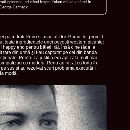
ărată epidemie, aducând înspre Yukon mii de visători în
de George Carmack
 patru frați Reno și asociații lor. Primul lor proiect
ut toate ingredientele unei povești western picante:
i happy end pentru băieții răi. Însă cine râde la
t tare din urmă și i-au capturat pe cei din banda
cționale. Pentru că justiția era aplicată mult mai
simpatizau cu modelul Reno au intrat cu forța în
t pe sus și au rezolvat scurt problema executării
 la modă.