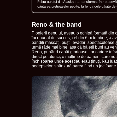
Febra aurului din Alaska s-a transformat într-o adev
căutarea prețioaselor pepite, la fel ca cele găsite 
Reno & the band
Pionierii genului, aveau o echipă formată din cei
încununat de succes, cel din 6 octombrie, a av
bandiți mascați, puști, evadări spectaculoase ș
urmă râde mai bine, așa că băieții buni au veni
Reno, punând capăt glorioasei lor cariere infra
direct pe atunci, o mulțime de oameni care nu 
închisoarea unde aceștiau erau ținuți, i-au lua
pedepselor, spânzurătoarea fiind un joc foarte