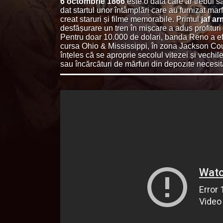
6 octombrie 1866
este o dată care ar trebui s
dat startul unor întâmplări care au furnizat mar
creat staruri și filme memorabile. Primul
jaf ar
desfășurare un tren în mișcare a adus profituri
Pentru doar 10.000 de dolari, banda Reno a efe
cursa Ohio & Mississippi, în zona Jackson Cou
înțeles că se aproprie secolul vitezei și vechil
sau încărcături de mărfuri din depozite necesi