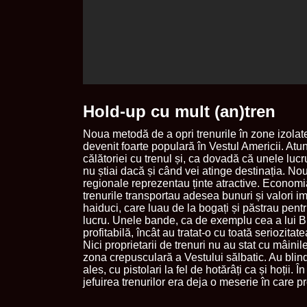
Hold-up cu mult (an)tren
Noua metodă de a opri trenurile în zone izolate
devenit foarte populară în Vestul Americii. Atu
călătoriei cu trenul și, ca dovadă că unele lu
nu știai dacă și când vei atinge destinația. No
regionale reprezentau ținte atractive. Economia
trenurile transportau adesea bunuri și valori i
haiduci, care luau de la bogați și păstrau pentr
lucru. Unele bande, ca de exemplu cea a lui B
profitabilă, încât au tratat-o cu toată seriozit
Nici proprietarii de trenuri nu au stat cu mâinil
zona crepusculară a Vestului sălbatic. Au blind
ales, cu pistolari la fel de hotărâți ca și hoții. 
jefuirea trenurilor era deja o meserie în care p