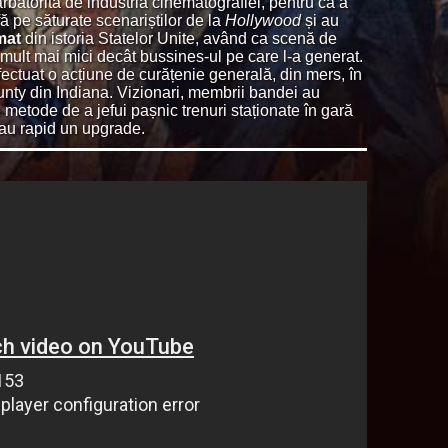
ărbătorită de industria cinematografiei, pentru că a
fă pe săturate scenariștilor de la
Hollywood
și au
mat
din istoria Statelor Unite, având ca scenă de
 mult mai mici decât bussines-ul pe care l-a generat.
ctuat o acțiune de curățenie generală, din mers, în
nty din Indiana. Vizionari, membrii bandei au
e metode de a jefui pașnic trenuri staționate în gară
tau rapid un upgrade.