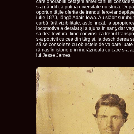
care onorabilii cetățeni americani își consider
s-a gândit că puțină diversitate nu strică. Du
oportunitățile oferite de trendul feroviar depășe
iulie 1873, lângă Adair, Iowa. Au slăbit șurubur
curbă fără vizibilitate, astfel încât, la apropier
locomotiva a deraiat și a ajuns în șanț, dar va
să dea lovitura, fiind convinși că trenul trans
s-a potrivit cu cea din târg și, la deschiderea s
să se consoleze cu obiectele de valoare luate d
rămas în istorie prin îndrăzneala cu care s-a a
lui Jesse James.