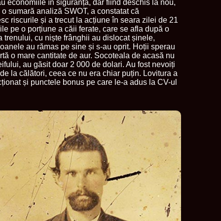
au economiile în siguranță, dar fiind deschis la nou,
pă o sumară analiză SWOT, a constatat că
sc riscurile și a trecut la acțiune în seara zilei de 21
ile pe o porțiune a căii ferate, care se afla după o
ea trenului, cu niște frânghii au dislocat șinele,
goanele au rămas pe sine și s-au oprit. Hoții sperau
portă o mare cantitate de aur. Socoteala de acasă nu
eifului, au găsit doar 2 000 de dolari. Au fost nevoiți
e la călători, ceea ce nu era chiar puțin. Lovitura a
cționat și punctele bonus pe care le-a adus la CV-ul