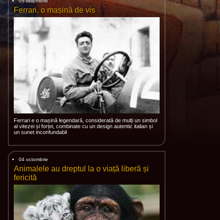
05 octombrie
Ferrari, o mașină de vis
Ferrari e o mașină legendară, considerată de mulți un simbol
al vitezei și forței, combinate cu un design autentic italian și
un sunet inconfundabil
04 octombrie
Animalele au dreptul la o viață liberă și
fericită