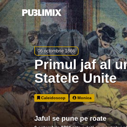
06 octombrie 1866
primul jaf al unui tren în
Statele Unite
Caleidoscop
Monica
Jaful se pune pe roate