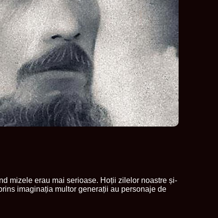
ând mizele erau mai serioase. Hoții zilelor noastre și-
prins imaginația multor generații au personaje de