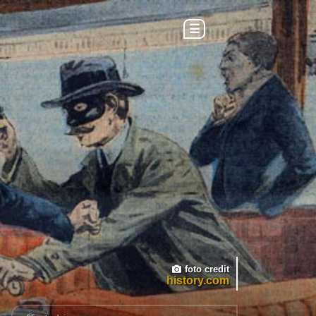
☰
foto credit
history.com