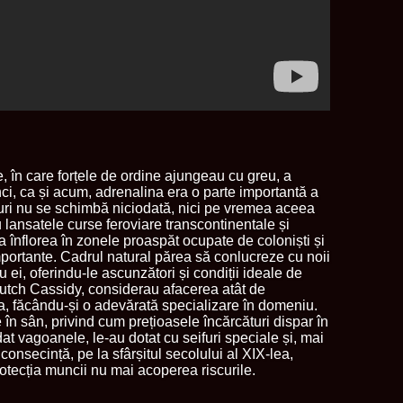
, în care forțele de ordine ajungeau cu greu, a
nci, ca și acum, adrenalina era o parte importantă a
cruri nu se schimbă niciodată, nici pe vremea aceea
u lansatele curse feroviare transcontinentale și
 înflorea în zonele proaspăt ocupate de coloniști și
mportante. Cadrul natural părea să conlucreze cu noii
u ei, oferindu-le ascunzători și condiții ideale de
utch Cassidy, considerau afacerea atât de
atea, făcându-și o adevărată specializare în domeniu.
e în sân, privind cum prețioasele încărcături dispar în
at vagoanele, le-au dotat cu seifuri speciale și, mai
În consecință, pe la sfârșitul secolului al XIX-lea,
rotecția muncii nu mai acoperea riscurile.