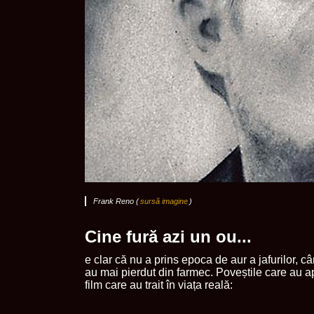
Frank Reno (
sursă imagine
)
Cine fură azi un ou...
e clar că nu a prins epoca de aur a jafurilor, c
au mai pierdut din farmec. Poveștile care au a
film care au trait în viața reală: