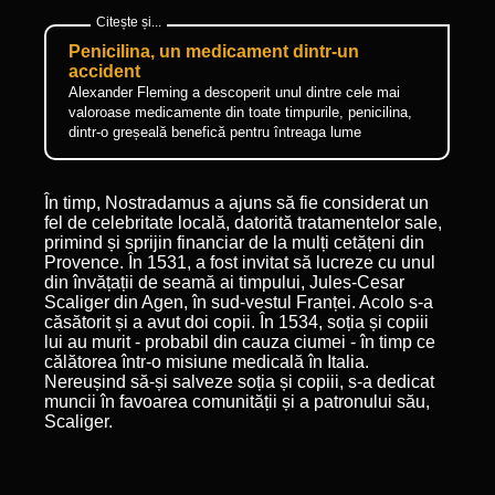
Penicilina, un medicament dintr-un
accident
Alexander Fleming a descoperit unul dintre cele mai
valoroase medicamente din toate timpurile, penicilina,
dintr-o greșeală benefică pentru întreaga lume
În timp, Nostradamus a ajuns să fie considerat un
fel de celebritate locală, datorită tratamentelor sale,
primind și sprijin financiar de la mulți cetățeni din
Provence. În 1531, a fost invitat să lucreze cu unul
din învățații de seamă ai timpului, Jules-Cesar
Scaliger din Agen, în sud-vestul Franței. Acolo s-a
căsătorit și a avut doi copii. În 1534, soția și copiii
lui au murit - probabil din cauza ciumei - în timp ce
călătorea într-o misiune medicală în Italia.
Nereușind să-și salveze soția și copiii, s-a dedicat
muncii în favoarea comunității și a patronului său,
Scaliger.