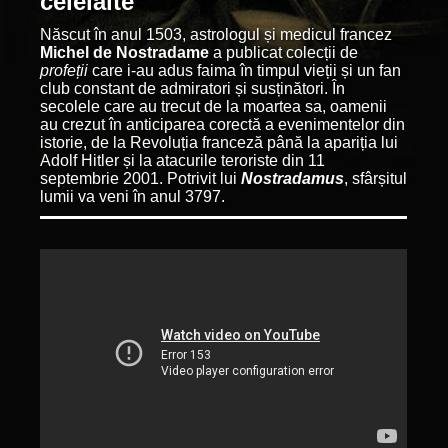
celelalte
Născut în anul 1503, astrologul și medicul francez
Michel de Nostradame
a publicat colecții de
profeții
care i-au adus faima în timpul vieții și un fan
club constant de admiratori și susținători. În
secolele care au trecut de la moartea sa, oamenii
au crezut în anticiparea corectă a evenimentelor din
istorie, de la Revoluția franceză până la apariția lui
Adolf Hitler și la atacurile teroriste din 11
septembrie 2001. Potrivit lui
Nostradamus
, sfârșitul
lumii va veni în anul 3797.