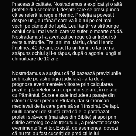
în această calitate, Nostradamus a explicat și o altă
profeție din secolele I, despre care se presupunea
că se referă la regele Henric. Profeția a povestit
despre un „leu tânăr” care va îl birui pe cel mai
vechi pe câmpul de luptă. Leul tânăr va străpunge
ochiul celui mai vechi care va suferi o moarte crudă.
Nostradamus l-a avertizat pe rege că ar trebui să
evite turnirurile. Trei ani mai târziu, când Henric
împlinea 41 de ani, exact la un turnir, o lance i-a
străpuns ochiul și l-a răpus, după o agonie lungă și
chinuitoare de 10 zile.
Nostradamus a susținut că își bazează previziunile
publicate pe astrologia judiciară - arta de a
prognoza evenimentele viitoare prin calcularea
poziției planetelor și a corpurilor stelare, în relație
cu Pământul. Sursele sale includeau pasaje din
istorici clasici precum Plutarh, dar și cronicari
medievali de la care pare să se fi inspirat. De fapt,
mulți oameni de știință cred că el a parafrazat
profeții străvechi (mai ales din Biblie) și apoi prin
citirile astrologice ale trecutului, a proiectat aceste
evenimente în viitor. Există, de asemenea, dovezi
că nu toți au fost cuceriți de predicțiile lui