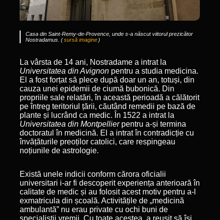
Casa din Saint-Remy-de-Provence, unde s-a născut viitorul prezicător
Nostradamus. (
sursă imagine
)
La vârsta de 14 ani, Nostradame a intrat la
Universitatea din Avignon
pentru a studia medicina.
El a fost forțat să plece după doar un an, totuși, din
cauza unei epidemii de ciumă bubonică. Din
propriile sale relatări, în această perioadă a călătorit
pe întreg teritoriul țării, căutând remedii pe bază de
plante și lucrând ca medic. În 1522 a intrat la
Universitatea din Montpellier
pentru a-și termina
doctoratul în medicină. El a intrat în contradicție cu
învățăturile preoților catolici, care respingeau
noțiunile de astrologie.
Există unele indicii conform cărora oficialii
universitari i-ar fi descoperit experiența anterioară în
calitate de medic și au folosit acest motiv pentru a-l
exmatricula din școală. Activitățile de „medicină
ambulantă” nu erau private cu ochi buni de
specialiștii vremii. Cu toate acestea, a reușit să își