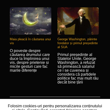
Maia pleacă în căutarea unui
George Washington, părinte
vis
fondator și primul președinte
al SUA
O poveste despre
căutarea drumului care
Primul președinte al
duce la împlinirea unui
Statelor Unite, George
vis, despre prietenie și
Washington, a refuzat
micile gesturi care fac
să primească salariul
marile diferențe
ce i se cuvenea și
considera că partidele
politice fac mai mult rău
decât bine țării
© 2020 Toate drepturile rezervate
PUBLIMIX INC.
|
Folosim cookies-uri pentru personalizarea conținutului
Termeni și condiții
|
Politica de confidențialitate
|