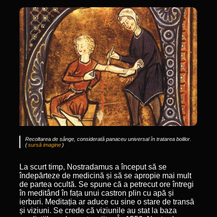
Recoltarea de sânge, considerată panaceu universal în tratarea bolilor.
(
sursă imagine
)
La scurt timp, Nostradamus a început să se
îndepărteze de medicină și să se apropie mai mult
de partea ocultă. Se spune că a petrecut ore întregi
în meditând în fața unui castron plin cu apă și
ierburi. Meditația ar aduce cu sine o stare de transă
și viziuni. Se crede că viziunile au stat la baza