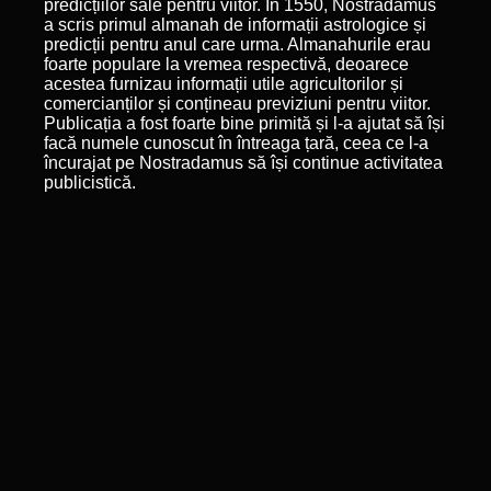
predicțiilor sale pentru viitor. În 1550, Nostradamus
a scris primul almanah de informații astrologice și
predicții pentru anul care urma. Almanahurile erau
foarte populare la vremea respectivă, deoarece
acestea furnizau informații utile agricultorilor și
comercianților și conțineau previziuni pentru viitor.
Publicația a fost foarte bine primită și l-a ajutat să își
facă numele cunoscut în întreaga țară, ceea ce l-a
încurajat pe Nostradamus să își continue activitatea
publicistică.