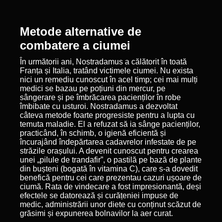
Metode alternative de
combatere a ciumei
În următorii ani, Nostradamus a călătorit în toată
Franța și Italia, tratând victimele ciumei. Nu exista
nici un remediu cunoscut în acel timp; cei mai mulți
medici se bazau pe poțiuni din mercur, pe
sângerare și pe îmbrăcarea pacienților în robe
îmbibate cu usturoi. Nostradamus a dezvoltat
câteva metode foarte progresiste pentru a lupta cu
temuta maladie. El a refuzat să ia sânge pacienților,
practicând, în schimb, o igienă eficientă și
încurajând îndepărtarea cadavrelor infestate de pe
străzile orașului. A devenit cunoscut pentru crearea
unei „pilule de trandafir”, o pastilă pe bază de plante
din bușteni (bogată în vitamina C), care s-a dovedit
benefică pentru cei care prezentau cazuri ușoare de
ciumă. Rata de vindecare a fost impresionantă, deși
efectele se datorează și curățeniei impuse de
medic, administrării unor diete cu conținut scăzut de
grăsimi și expunerea bolnavilor la aer curat.