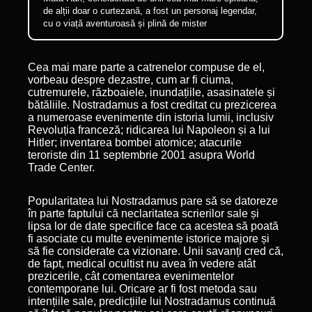
de alții doar o curtezană, a fost un personaj legendar,
cu o viață aventuroasă și plină de mister
Cea mai mare parte a catrenelor compuse de el,
vorbeau despre dezastre, cum ar fi ciuma,
cutremurele, războaiele, inundațiile, asasinatele și
bătăliile. Nostradamus a fost creditat cu prezicerea
a numeroase evenimente din istoria lumii, inclusiv
Revoluția franceză; ridicarea lui Napoleon și a lui
Hitler; inventarea bombei atomice; atacurile
teroriste din 11 septembrie 2001 asupra World
Trade Center.
Popularitatea lui Nostradamus pare să se datoreze
în parte faptului că neclaritatea scrierilor sale și
lipsa lor de date specifice face ca acestea să poată
fi asociate cu multe evenimente istorice majore și
să fie considerate ca vizionare. Unii savanți cred că,
de fapt, medical ocultist nu avea în vedere atât
prezicerile, cât comentarea evenimentelor
contemporane lui. Oricare ar fi fost metoda sau
intențiile sale, predicțiile lui Nostradamus continuă