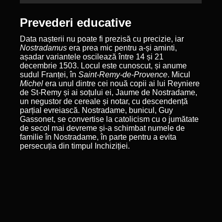
Prevederi educative
Data nașterii nu poate fi prezisă cu precizie, iar
Nostradamus
era prea mic pentru a-și aminti,
așadar variantele oscilează între 14 și 21
decembrie 1503. Locul este cunoscut, și anume
sudul Franței, în
Saint-Remy-de-Provence
. Micul
Michel
era unul dintre cei nouă copii ai lui Reyniere
de St-Remy și ai soțului ei, Jaume de Nostradame,
un negustor de cereale și notar, cu descendență
parțial evreiască. Nostradame, bunicul, Guy
Gassonet, se convertise la catolicism cu o jumătate
de secol mai devreme și-a schimbat numele de
familie în Nostradame, în parte pentru a evita
persecuția din timpul Inchiziției.