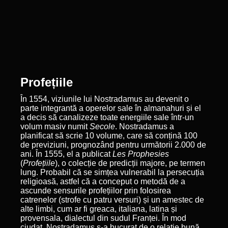
Profețiile
În 1554, viziunile lui Nostradamus au devenit o
parte integrantă a operelor sale în almanahuri și el
a decis să canalizeze toate energiile sale într-un
volum masiv numit
Secole
. Nostradamus a
planificat să scrie 10 volume, care să conțină 100
de previziuni, prognozând pentru următorii 2.000 de
ani. În 1555, el a publicat
Les Prophesies
(
Profețiile
), o colecție de predicții majore, pe termen
lung. Probabil că se simțea vulnerabil la persecuția
religioasă, astfel că a conceput o metodă de a
ascunde sensurile profețiilor prin folosirea
catrenelor (strofe cu patru versuri) și un amestec de
alte limbi, cum ar fi greaca, italiana, latina și
provensala, dialectul din sudul Franței. În mod
ciudat, Nostradamus s-a bucurat de o relație bună