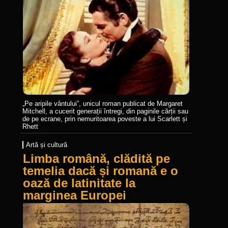
„Pe aripile vântului”, unicul roman publicat de Margaret
Mitchell, a cucerit generații întregi, din paginile cărții sau
de pe ecrane, prin nemuritoarea poveste a lui Scarlett și
Rhett
Artă și cultură
Limba română, clădită pe
temelia dacă și romană e o
oază de latinitate la
marginea Europei