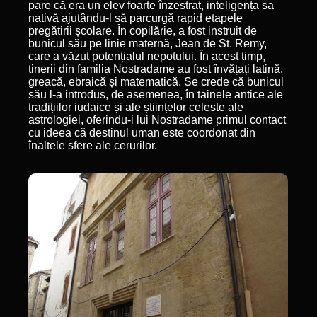
pare că era un elev foarte înzestrat, inteligența sa
nativă ajutându-l să parcurgă rapid etapele
pregătirii școlare. În copilărie, a fost instruit de
bunicul său pe linie maternă, Jean de St. Remy,
care a văzut potențialul nepotului. În acest timp,
tinerii din familia Nostradame au fost învățați latină,
greacă, ebraică și matematică. Se crede că bunicul
său l-a introdus, de asemenea, în tainele antice ale
tradițiilor iudaice și ale științelor celeste ale
astrologiei, oferindu-i lui Nostradame primul contact
cu ideea că destinul uman este coordonat din
înaltele sfere ale cerurilor.