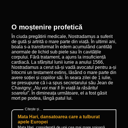
O moștenire profetică
În ciuda pregătirii medicale, Nostradamus a suferit
de gută și artrită o mare parte din viață. În ultimii ani,
boala s-a transformat în edem acumulând cantități
anormale de lichid sub piele sau în cavitățile
corpului. Fără tratament, a ajuns la insuficiență
cardiacă. La sfârșitul lunii iunie a anului 1566,
Nostradamus a cerut să-și vadă avocatul pentru a-și
întocmi un testament extins, lăsând o mare parte din
avere soției și copiilor săi. În seara zilei de 1 iulie,
se presupune că i-a spus secretarului său Jean de
Chavigny: „
Nu voi mai fi în viață la răsăritul
soarelui
”. În dimineața următoare, el a fost găsit
mort pe podea, lângă patul lui.
Mata Hari, dansatoarea care a tulburat
apele Europei
Mata Hari, considerată de unii cea mai mare spioană,