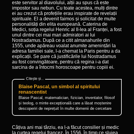
este servitor al diavolului, alții au spus că este
impostor sau nebun. Cu toate acestea, mulți dintre
ei au crezut că profețiile erau inspirate de revelații
spirituale. El a devenit faimos și solicitat de multe
personalități din elita europeană. Caterina de
Medici, soția regelui Henric al II-lea al Franței, a fost
unul dintre cei mai mari admiratori ai lui
Nostradamus. După ce a citit almanahurile din
1555, unde apăreau voalat anumite amenințări la
adresa familiei sale, l-a chemat la Paris pentru a da
explicații. Se pare că justificările lui Nostradamus
au fost convingătoare, pentru că regina i-a dat
sarcina de a întocmi horoscoape pentru copiii ei.
Blaise Pascal, un simbol al spiritului
renascentist
Blaise Pascal, matematician, fizician, inventator, filosof
și teolog, o minte excepțională care a lăsat moștenire
descoperiri de neprețuit în multe domenii de cercetare
Câțiva ani mai târziu, ea l-a făcut consilier și medic
la curtea regelui francez. În 1556, în timp ce slujea