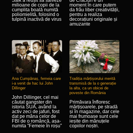
Salk a reușit să salveze
de Crăciun e un
milioane de copii de la
moment în care putem
cumplita boală numită
da frâu liber creativității,
poliomielită, folosind o
pentru a realiza
tulpină inactivă de virus
decorațiuni originale și
amuzante
Ana Cumpănaș, femeia care
Tradiția mărțișorului merită
i-a venit de hac lui John
transmisă de la o generație
Dillinger
la alta, ca un obicei de
poveste din România
John Dillinger, cel mai
căutat gangster din
Primăvara înfloresc
istoria SUA, având la
mărțișoarele, pe stradă
activ zeci de jafuri, fost
și în magazine, dar cele
dat pe mâna celor de
mai frumoase sunt cele
FBI de o româncă, așa-
ieșite din mânuțele
numita ”Femeie în roșu”
copiilor noștri.