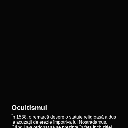
Ocultismul
În 1538, o remarcă despre o statuie religioasă a dus
la acuzații de erezie împotriva lui Nostradamus.
Când i s-a ordonat să se prezinte în fața Inchiziției,