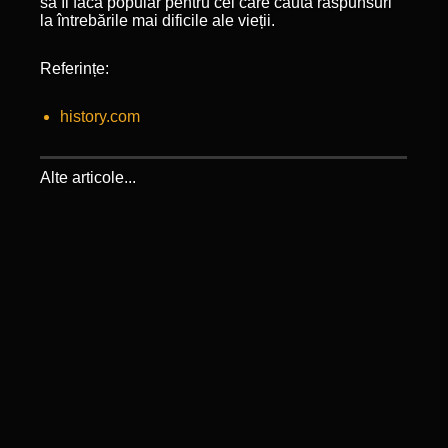
să îl facă popular pentru cei care caută răspunsuri
la întrebările mai dificile ale vieții.
Referințe:
history.com