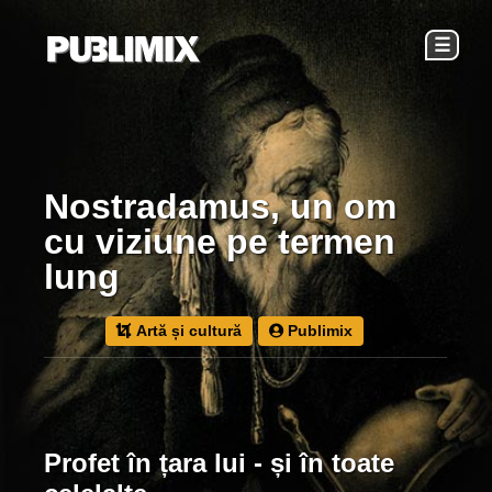
☰
Nostradamus, un om
cu viziune pe termen
lung
Artă și cultură
Publimix
Profet în țara lui - și în toate