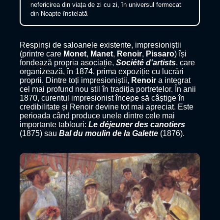
nefericirea din viața de zi cu zi, în universul fermecat
din Noapte înstelată
Respinși de saloanele existente, impresioniștii
(printre care
Monet
,
Manet
,
Renoir
,
Pissaro
) își
fondează propria asociație,
Société d'artists
, care
organizează, în 1874, prima expoziție cu lucrări
proprii. Dintre toți impresioniștii,
Renoir
a integrat
cel mai profund nou stil în tradiția portretelor. În anii
1870, curentul impresionist începe să câștige în
credibilitate și Renoir devine tot mai apreciat. Este
perioada când produce unele dintre cele mai
importante tablouri:
Le déjeuner des canotiers
(1875) sau
Bal du moulin de la Galette
(1876).