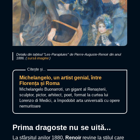
Detaliu din tabloul ”Les-Parapluies” de Pierre-Auguste-Renoir din anul
1886. (
sursă imagine
)
Michelangelo, un artist genial, între
Florența și Roma
Michelangelo Buonarroti, un gigant al Renașterii,
sculptor, pictor, arhitect, poet, format la curtea lui
Lorenzo di Medici, a împodobit arta universală cu opere
nemuritoare
Prima dragoste nu se uită...
La sfârșitul anilor 1880,
Renoir
revine la stilul care