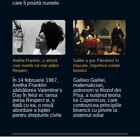
care îi poartă numele
Aretha Franklin, o artistă
Galilei a pus Pământul în
care merită cel mai adânc
mișcare, împotriva voinței
Respect
bisericii
În 14 februarie 1967,
Galileo Galilei,
Aretha Franklin
matematician,
sărbătorea Valentine’s
astronom și filozof din
Day în felul ei: lansa
Pisa, a susținut teoria
piesa Respect și, o
lui Copernicus, care
dată cu ea, o nouă
contrazicea principiile
abordare a luptei
bisericii cu privire la
pentru drepturile civile
sistemul solar