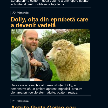
Europa prima ediție în două volume a unei opere tipărite,
schimbând pentru totdeauna fața lumii
22 februarie
Dolly, oița din eprubetă care
a devenit vedetă
Oaia care a revoluționat lumea științei, Dolly, a
demonstrat că un proiect aparent imposibil, precum
clonarea prin celule stem adulte, poate fi realizat
21 februarie
Actrița Greta Garbo sau