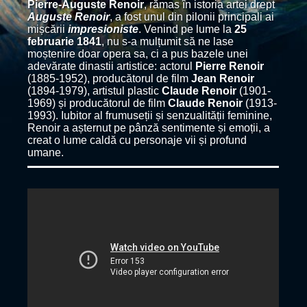
Pierre-Auguste Renoir
, rămas în istoria artei drept
Auguste Renoir
, a fost unul din pilonii principali ai
mișcării
impresioniste
. Venind pe lume la
25
februarie 1841
, nu s-a mulțumit să ne lase
moștenire doar opera sa, ci a pus bazele unei
adevărate dinastii artistice: actorul
Pierre Renoir
(1885-1952), producătorul de film
Jean Renoir
(1894-1979), artistul plastic
Claude Renoir
(1901-
1969) și producătorul de film
Claude Renoir
(1913-
1993). Iubitor al frumuseții și senzualității feminine,
Renoir a așternut pe pânză sentimente și emoții, a
creat o lume caldă cu personaje vii și profund
umane.