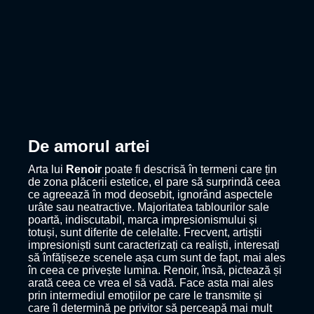
De amorul artei
Arta lui
Renoir
poate fi descrisă în termeni care țin
de zona plăcerii estetice, el pare să surprindă ceea
ce agreează în mod deosebit, ignorând aspectele
urâte sau neatractive. Majoritatea tablourilor sale
poartă, indiscutabil, marca impresionismului și
totuși, sunt diferite de celelalte. Frecvent, artiștii
impresioniști sunt caracterizați ca realiști, interesați
să înfățișeze scenele așa cum sunt de fapt, mai ales
în ceea ce privește lumina. Renoir, însă, pictează și
arată ceea ce vrea el să vadă. Face asta mai ales
prin intermediul emoțiilor pe care le transmite și
care îl determină pe privitor să perceapă mai mult