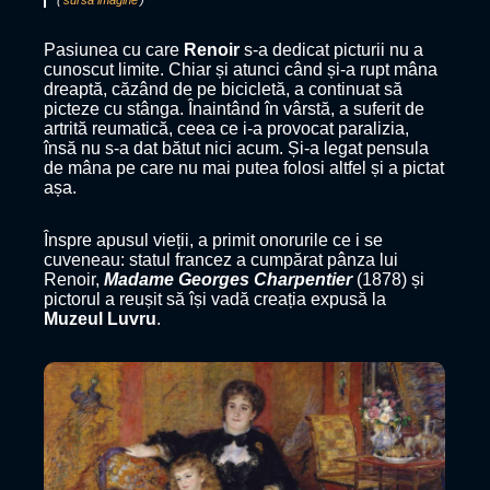
(
sursă imagine
)
Pasiunea cu care
Renoir
s-a dedicat picturii nu a
cunoscut limite. Chiar și atunci când și-a rupt mâna
dreaptă, căzând de pe bicicletă, a continuat să
picteze cu stânga. Înaintând în vârstă, a suferit de
artrită reumatică, ceea ce i-a provocat paralizia,
însă nu s-a dat bătut nici acum. Și-a legat pensula
de mâna pe care nu mai putea folosi altfel și a pictat
așa.
Înspre apusul vieții, a primit onorurile ce i se
cuveneau: statul francez a cumpărat pânza lui
Renoir,
Madame Georges Charpentier
(1878) și
pictorul a reușit să își vadă creația expusă la
Muzeul Luvru
.