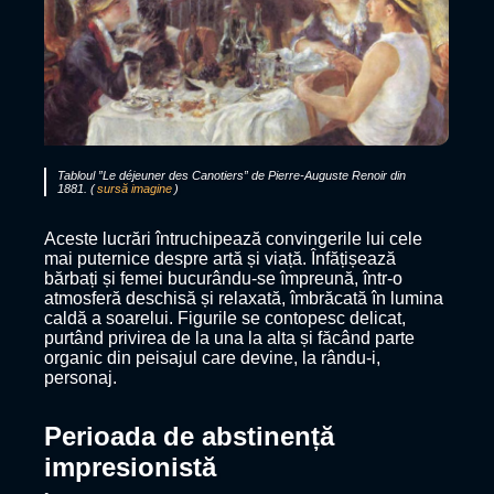
Tabloul ”Le déjeuner des Canotiers” de Pierre-Auguste Renoir din
1881. (
sursă imagine
)
Aceste lucrări întruchipează convingerile lui cele
mai puternice despre artă și viață. Înfățișează
bărbați și femei bucurându-se împreună, într-o
atmosferă deschisă și relaxată, îmbrăcată în lumina
caldă a soarelui. Figurile se contopesc delicat,
purtând privirea de la una la alta și făcând parte
organic din peisajul care devine, la rându-i,
personaj.
Perioada de abstinență
impresionistă