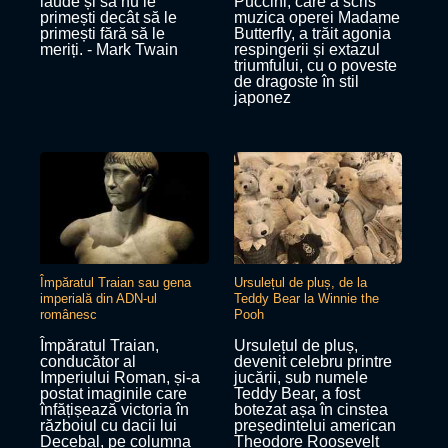
laude și să nu le
Puccini, care a scris
primești decât să le
muzica operei Madame
primești fără să le
Butterfly, a trăit agonia
meriți. - Mark Twain
respingerii și extazul
triumfului, cu o poveste
de dragoste în stil
japonez
Împăratul Traian sau gena
Ursulețul de pluș, de la
imperială din ADN-ul
Teddy Bear la Winnie the
românesc
Pooh
Împăratul Traian,
Ursulețul de pluș,
conducător al
devenit celebru printre
Imperiului Roman, și-a
jucării, sub numele
postat imaginile care
Teddy Bear, a fost
înfățișează victoria în
botezat așa în cinstea
războiul cu dacii lui
președintelui american
Decebal, pe columna
Theodore Roosevelt