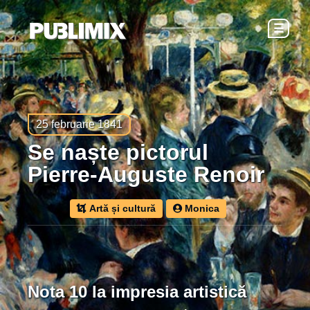
☰
25 februarie 1841
se naște pictorul
Pierre-Auguste Renoir
Artă și cultură
Monica
Nota 10 la impresia artistică