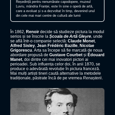
Reședință pentru nenumărate capodopere, muzeul
Luvru, mândria Franței, este în sine o operă de artă,
care a evoluat și s-a dezvoltat în timp, devenind unul
din cele mai mari centre de cultură ale lumii
În 1862,
Renoir
decide să studieze pictura la modul
serios și se înscrie la
Școala de Artă Gleyre
, unde
se află într-o companie selectă:
Claude Monet
,
Alfred Sisley
,
Jean Frédéric Bazille
,
Nicolae
Grigorescu
. Arta sa începe să fie marcată de noua
abordare propusă de
Gustave Courbet
și
Édouard
Manet
, doi dintre cei mai inovatori pictori ai
perioadei. Sub influența celor doi, în anii 1870, se
produce o adevărată revoluție în pictura franceză.
Mai mulți artiști tineri caută alternative la metodele
tradiționale, păstrate încă de pe vremea
Renașterii
.