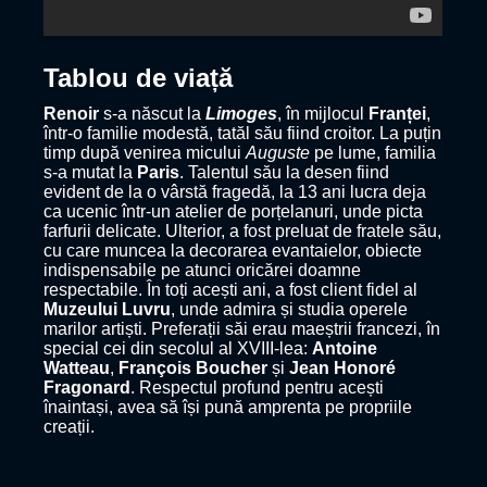
Tablou de viață
Renoir
s-a născut la
Limoges
, în mijlocul
Franței
,
într-o familie modestă, tatăl său fiind croitor. La puțin
timp după venirea micului
Auguste
pe lume, familia
s-a mutat la
Paris
. Talentul său la desen fiind
evident de la o vârstă fragedă, la 13 ani lucra deja
ca ucenic într-un atelier de porțelanuri, unde picta
farfurii delicate. Ulterior, a fost preluat de fratele său,
cu care muncea la decorarea evantaielor, obiecte
indispensabile pe atunci oricărei doamne
respectabile. În toți acești ani, a fost client fidel al
Muzeului Luvru
, unde admira și studia operele
marilor artiști. Preferații săi erau maeștrii francezi, în
special cei din secolul al XVIII-lea:
Antoine
Watteau
,
François Boucher
și
Jean Honoré
Fragonard
. Respectul profund pentru acești
înaintași, avea să își pună amprenta pe propriile
creații.