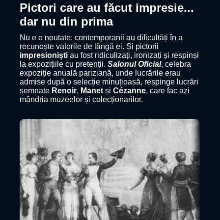
Pictori care au făcut impresie...
dar nu din prima
Nu e o noutate: contemporanii au dificultăți în a
recunoște valorile de lângă ei. Și pictorii
impresioniști
au fost ridiculizați, ironizați și respinși
la expozițiile cu pretenții.
Salonul Oficial
, celebra
expoziție anuală pariziană, unde lucrările erau
admise după o selecție minuțioasă, respinge lucrări
semnate
Renoir
,
Manet
și
Cézanne
, care fac azi
mândria muzeelor și colecționarilor.