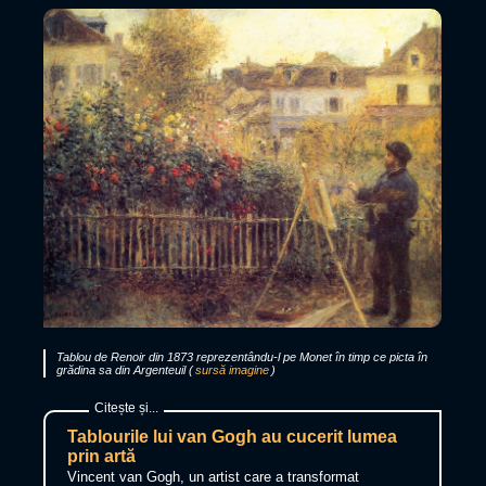
Tablou de Renoir din 1873 reprezentându-l pe Monet în timp ce picta în
grădina sa din Argenteuil (
sursă imagine
)
Tablourile lui van Gogh au cucerit lumea
prin artă
Vincent van Gogh, un artist care a transformat