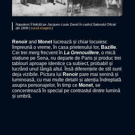
Napoleon îl felicită pe Jacques-Louis David în cadrul Salonului Oficial
din 1808 (
sursă imagine
)
Renoir
and
Monet
lucrează și chiar locuiesc
împreună o vreme, în casa prietenului lor,
Bazille
.
Cei trei merg frecvent în
La Grenouillere
, o mică
stațiune pe Sena, nu departe de Paris și produc trei
tablouri aproape identice ca subiect, probabil și
lucrând unul lângă altul. Însă diferențele de stil sunt
deja vizibile. Pictura lui
Renoir
pare mai senină și
luminoasă, cu mai multe detalii și atenția îndreptată
asupra personajelor, în timp ce
Monet
, se
concentrează în special pe contrastul dintre lumină
și umbră.