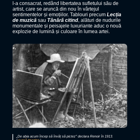
l-a consacrat, redând libertatea sufletului său de
artist, care se aruncă din nou în vârtejul
sentimentelor și emoțiilor. Tablouri precum
Lecția
de muzică
sau
Tânără citind
, alături de nudurile
monumentale și peisajele luxuriante aduc o nouă
explozie de lumină și culoare în lumea artei.
„De abia acum încep să învăț să pictez” declara Renoir în 1913.