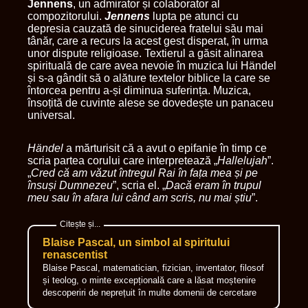
Jennens
, un admirator și colaborator al
compozitorului.
Jennens
lupta pe atunci cu
depresia cauzată de sinuciderea fratelui său mai
tânăr, care a recurs la acest gest disperat, în urma
unor dispute religioase. Textierul a găsit alinarea
spirituală de care avea nevoie în muzica lui Händel
și s-a gândit să o alăture textelor biblice la care se
întorcea pentru a-și diminua suferința. Muzica,
însoțită de cuvinte alese se dovedește un panaceu
universal.
Händel
a mărturisit că a avut o epifanie în timp ce
scria partea corului care interpretează „
Hallelujah
”.
„
Cred că am văzut întregul Rai în fața mea și pe
însuși Dumnezeu
”, scria el. „
Dacă eram în trupul
meu sau în afara lui când am scris, nu mai știu
”.
Blaise Pascal, un simbol al spiritului
renascentist
Blaise Pascal, matematician, fizician, inventator, filosof
și teolog, o minte excepțională care a lăsat moștenire
descoperiri de neprețuit în multe domenii de cercetare