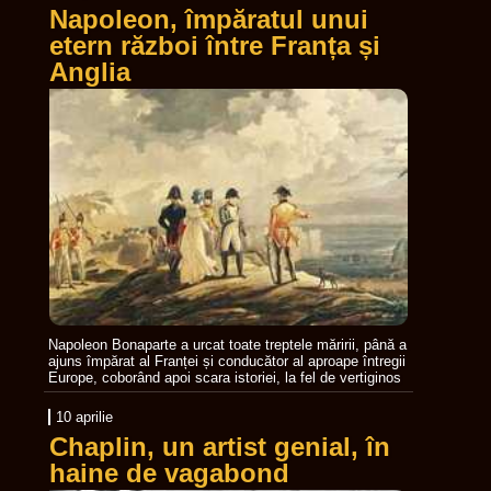
Napoleon, împăratul unui
etern război între Franța și
Anglia
Napoleon Bonaparte a urcat toate treptele măririi, până a
ajuns împărat al Franței și conducător al aproape întregii
Europe, coborând apoi scara istoriei, la fel de vertiginos
10 aprilie
Chaplin, un artist genial, în
haine de vagabond