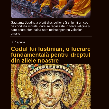
Gautama Buddha a oferit discipolilor săi și lumii un cod
de conduită morală, care se regăsește în toate religiile și
care poate oferi calea spre redescoperirea valorilor
umane
07 aprilie
Codul lui Iustinian, o lucrare
fundamentală pentru dreptul
din zilele noastre