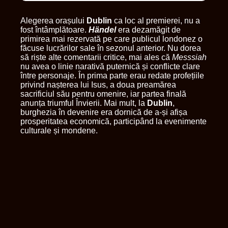
Alegerea orașului
Dublin
ca loc al premierei, nu a
fost întâmplătoare.
Händel
era dezamăgit de
primirea mai rezervată pe care publicul londonez o
făcuse lucrărilor sale în sezonul anterior. Nu dorea
să riște alte comentarii critice, mai ales că
Messsiah
nu avea o linie narativă puternică și conflicte clare
între personaje. În prima parte erau redate profețiile
privind nașterea lui Isus, a doua preamărea
sacrificiul său pentru omenire, iar partea finală
anunța triumful Învierii. Mai mult, la
Dublin
,
burghezia în devenire era dornică de a-și afișa
prosperitatea economică, participând la evenimente
culturale și mondene.