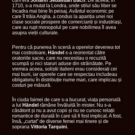
cum era
Johann Sebastian Bach
. De aceea, în
1710, s-a mutat la Londra, unde stilul său liber se
încadra mai bine în peisaj. Avântul economic pe
care îl trăia Anglia, a condus la apariția unei noi
clase sociale prospere de comercianți și industriași,
care au rupt monopolul pe care nobilimea îl avea
asupra vieții culturale.
Pentru că punerea în scenă a operelor devenea tot
mai costisitoare,
Händel
s-a reorientat către
oratoriile sacre, care nu necesitau o recuzită
scumpă și nici staruri aduse din străinătate. Pe
vremea aceea, soliștii italieni erau considerați cei
mai buni, iar operele care se respectau includeau
obligatoriu în distribuție nume mari, care implicau și
costuri pe măsură.
În ciuda faimei de care s-a bucurat, viața personală
a lui
Händel
rămâne învăluită în mister. Nu s-a
căsătorit și nu a avut copii și nu se cunosc relații
romantice de durată în care să fi fost implicat. A fost,
însă, „curtat” de diverse femei mai tinere și de
soprana
Vittoria Tarquini
.