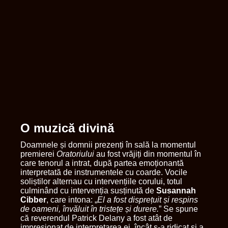
O muzică divină
Doamnele și domnii prezenți în sală la momentul
premierei
Oratoriului
au fost vrăjiți din momentul în
care tenorul a intrat, după partea emoționantă
interpretată de instrumentele cu coarde. Vocile
soliștilor alternau cu intervențiile corului, totul
culminând cu intervenția susținută de
Susannah
Cibber
, care intona: „
El a fost disprețuit și respins
de oameni, învăluit în tristețe și durere.
” Se spune
că reverendul Patrick Delany a fost atât de
impresionat de interpretarea ei, încât s-a ridicat și a