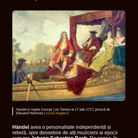
Handel și regele George I pe Tamisa la 17 iulie 1717, pictură de
Edouard Hamman (
sursă imagine
)
Händel
avea o personalitate independentă și
rebelă, spre deosebire de alți muzicieni ai epocii