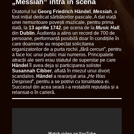
„Messiah” intră în scenă
Oratoriul lui
Georg Friedrich Händel
,
Messiah
, a
fost inițial dedicat sărbătorilor pascale. A dat viață
unei nemuritoare povești muzicale, pentru prima
dată, la
13 aprilie 1742
, pe scena de la
Music Hall
,
din
Dublin
. Audiența a atins un record de 700 de
persoane, performanță posibilă doar în condițiile în
care doamnele au respectat solicitarea
organizatorilor de a purta rochii „
fără cercuri
”, pentru
a face loc unui public mai numeros. Principalele
atracții ale serii erau statutul de superstar pe care
Händel
îl avea deja și participarea solistei
Susannah Cibber
, aflată în miezul unui divorț
scandalos.
Händel
a rearanjat aria „
He Was
Despised
”, pentru a se potrivi cu tonalitatea ei.
Succesul din acea seară i-a restabilit reputația și a
relansat-o în carieră.