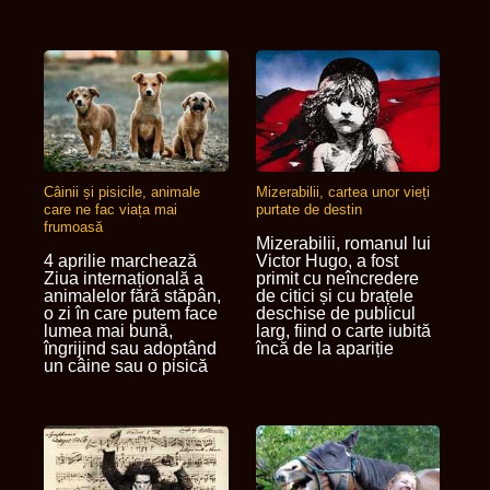
Câinii și pisicile, animale
Mizerabilii, cartea unor vieți
care ne fac viața mai
purtate de destin
frumoasă
Mizerabilii, romanul lui
4 aprilie marchează
Victor Hugo, a fost
Ziua internațională a
primit cu neîncredere
animalelor fără stăpân,
de citici și cu brațele
o zi în care putem face
deschise de publicul
lumea mai bună,
larg, fiind o carte iubită
îngrijind sau adoptând
încă de la apariție
un câine sau o pisică