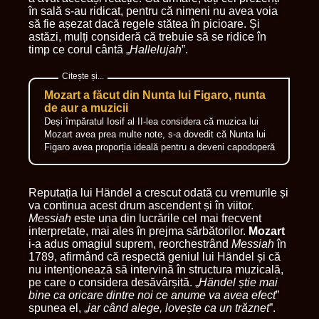
în sală s-au ridicat, pentru că nimeni nu avea voia
să fie așezat dacă regele stătea în picioare. Și
astăzi, mulți consideră că trebuie să se ridice în
timp ce corul cântă „
Hallelujah
”.
Mozart a făcut din Nunta lui Figaro, nunta
de aur a muzicii
Deși împăratul Iosif al II-lea considera că muzica lui
Mozart avea prea multe note, s-a dovedit că Nunta lui
Figaro avea proporția ideală pentru a deveni capodoperă
Reputația lui Händel a crescut odată cu vremurile și
va continua acest drum ascendent și în viitor.
Messiah
este una din lucrările cel mai frecvent
interpretate, mai ales în prejma sărbătorilor.
Mozart
i-a adus omagiul suprem, reorchestrând
Messiah
în
1789, afirmând că respectă geniul lui Händel și că
nu intenționează să intervină în structura muzicală,
pe care o considera desăvârșită. „
Händel știe mai
bine ca oricare dintre noi ce anume va avea efect
”
spunea el, „
iar când alege, lovește ca un trăznet
”.