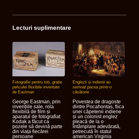
Lecturi suplimentare
Fotografie pentru toți, grație
Englezii și indienii au
peliculei flexibile inventate
semnat pacea printr-o
de Eastman
căsătorie
George Eastman, prin
Povestea de dragoste
invențiile sale, rola
dintre Pocahontas, fiica
flexibilă de film și
unei căpetenii indiene
aparatul de fotografiat
și un colonist englez
Kodak a făcut ca
pleacă de la o
pozele să devină parte
întâmplare adevărată,
din viața fiecărei
petrecută în statul
persoane
american Virginia