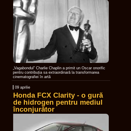
„Vagabondul” Charlie Chaplin a primit un Oscar onorific
pentru contribuția sa extraordinară la transformarea
cinematografiei în artă
09 aprilie
Honda FCX Clarity - o gură
de hidrogen pentru mediul
înconjurător