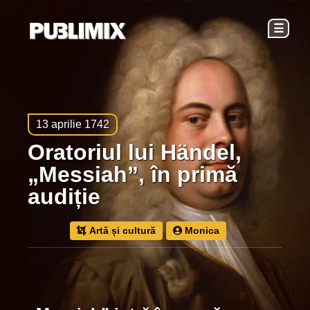
☰
13 aprilie 1742
Oratoriul lui Händel,
„Messiah”, în primă
audiție
Artă și cultură
Monica