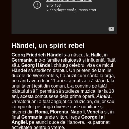
Händel, un spirit rebel
Georg Friedrich Händel
s-a născut la
Halle
, în
Germania
, într-o familie religioasă și influentă. Tatăl
său,
Georg Händel
, chirurg celebru, visa ca micul
Händel
să studieze dreptul. Un prieten de familie,
ducele de Weissenfels, l-a auzit cum cânta la orgă,
pe când avea doar 11 ani și a realizat că stă în fața
unui talent ieșit din comun. L-a convins pe tatăl
băiatului să îi permită să studieze muzica, iar la 18
ani, acesta compusese deja prima operă,
Almira
.
Următorii ani a fost angajat ca muzician, dirijor sau
compozitor pe lângă diverse case nobiliare și
biserici din
Roma
,
Florența
,
Napoli
,
Veneția
și, în
final
Germania
, unde viitorul rege
George I al
Angliei
, pe atunci duce de Hanovra, i-a patronat
activitatea pentru o vreme.