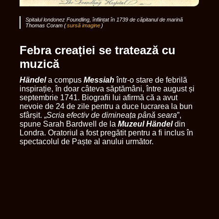
Spitalul londonez Foundling, înființat în 1739 de căpitanul de marină
Thomas Coram (
sursă imagine
)
Febra creației se tratează cu
muzică
Händel
a compus
Messiah
într-o stare de febrilă
inspirație, în doar câteva săptămâni, între august și
septembrie 1741. Biografii lui afirmă că a avut
nevoie de 24 de zile pentru a duce lucrarea la bun
sfârșit. „
Scria efectiv de dimineața până seara
”,
spune Sarah Bardwell de la
Muzeul Händel
din
Londra. Oratoriul a fost pregătit pentru a fi inclus în
spectacolul de Paște al anului următor.