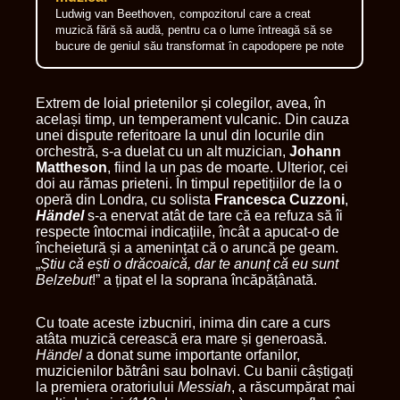
Ludwig van Beethoven, compozitorul care a creat
muzică fără să audă, pentru ca o lume întreagă să se
bucure de geniul său transformat în capodopere pe note
Extrem de loial prietenilor și colegilor, avea, în
același timp, un temperament vulcanic. Din cauza
unei dispute referitoare la unul din locurile din
orchestră, s-a duelat cu un alt muzician,
Johann
Mattheson
, fiind la un pas de moarte. Ulterior, cei
doi au rămas prieteni. În timpul repetițiilor de la o
operă din Londra, cu solista
Francesca Cuzzoni
,
Händel
s-a enervat atât de tare că ea refuza să îi
respecte întocmai indicațiile, încât a apucat-o de
încheietură și a amenințat că o aruncă pe geam.
„
Știu că ești o drăcoaică, dar te anunț că eu sunt
Belzebut
!” a țipat el la soprana încăpățânată.
Cu toate aceste izbucniri, inima din care a curs
atâta muzică cerească era mare și generoasă.
Händel
a donat sume importante orfanilor,
muzicienilor bătrâni sau bolnavi. Cu banii câștigați
la premiera oratoriului
Messiah
, a răscumpărat mai