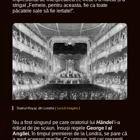
strigat „Femeie, pentru aceasta, fie ca toate
păcatele sale să fie iertate!”.
Teatrul Royal, din Londra (
sursă imagine
)
Nu a fost singurul pe care oratoriul lui
Händel
l-a
ridicat de pe scaun. Însuși regele
George I al
Angliei
, în timpul premierei de la Londra, se pare că
a avut aceeași reacție. Ca urmare, toți cei prezenți