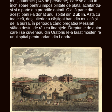
mulți datornici (143 de persoane), care se aflau în
închisoare pentru imposibilitate de plată, achitându-
și și o parte din propriile datorii. O altă parte din
acești bani i-a donat unui spital din
Dublin
. Asta cu
toate că, deși ulterior a câștigat bani din muzică și
de la bursă, în perioada când pregătea Messiah
stătea destul de rău cu finanțele. Drepturile de autor
care i se cuveneau din Oratoriu le-a lăsat moștenire
unui spital pentru orfani din Londra.