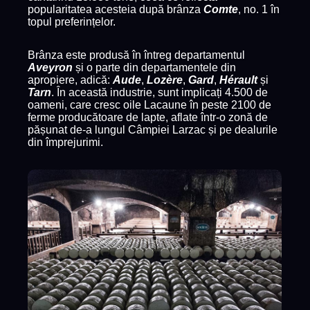
popularitatea acesteia după brânza
Comte
, no. 1 în
topul preferințelor.
Brânza este produsă în întreg departamentul
Aveyron
și o parte din departamentele din
apropiere, adică:
Aude
,
Lozère
,
Gard
,
Hérault
și
Tarn
. În această industrie, sunt implicați 4.500 de
oameni, care cresc oile Lacaune în peste 2100 de
ferme producătoare de lapte, aflate într-o zonă de
pășunat de-a lungul Câmpiei Larzac și pe dealurile
din împrejurimi.