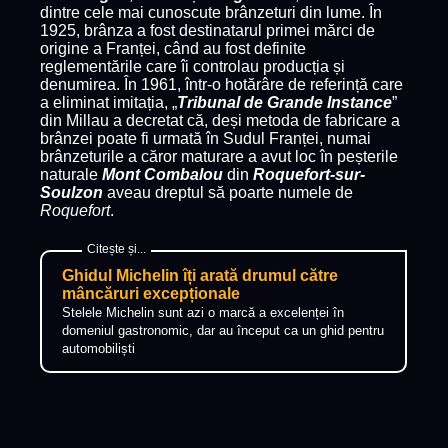
dintre cele mai cunoscute brânzeturi din lume. În
1925, brânza a fost destinatarul primei mărci de
origine a Franței, când au fost definite
reglementările care îi controlau producția și
denumirea. În 1961, într-o hotărâre de referință care
a eliminat imitația, „
Tribunal de Grande Instance
”
din Millau a decretat că, deși metoda de fabricare a
brânzei poate fi urmată în Sudul Franței, numai
brânzeturile a căror maturare a avut loc în peșterile
naturale
Mont Combalou
din
Roquefort-sur-
Soulzon
aveau dreptul să poarte numele de
Roquefort
.
Ghidul Michelin îți arată drumul către
mâncăruri excepționale
Stelele Michelin sunt azi o marcă a excelenței în
domeniul gastronomic, dar au început ca un ghid pentru
automobiliști