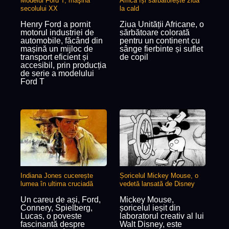
Modelul Ford T, maşina
Africa își sărbătorește ziua
secolului XX
la cald
Henry Ford a pornit
Ziua Unității Africane, o
motorul industriei de
sărbătoare colorată
automobile, făcând din
pentru un continent cu
mașină un mijloc de
sânge fierbinte și suflet
transport eficient și
de copil
accesibil, prin producția
de serie a modelului
Ford T
Indiana Jones cucerește
Șoricelul Mickey Mouse, o
lumea în ultima cruciadă
vedetă lansată de Disney
Un careu de ași, Ford,
Mickey Mouse,
Connery, Spielberg,
șoricelul ieșit din
Lucas, o poveste
laboratorul creativ al lui
fascinantă despre
Walt Disney, este