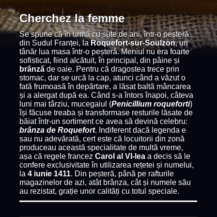
Cherchez la femme
Se spune că în urmă cu sute de ani, într-o peșteră
din Sudul Franței, la
Roquefort-sur-Soulzon
, un
tânăr lua masa într-o peșteră. Meniul nu era foarte
sofisticat, fiind alcătuit, în principal, din pâine și
brânză
de oaie. Pentru că dragostea trece prin
stomac, dar se urcă la cap, atunci când a văzut o
fată frumoasă în depărtare, a lăsat baltă mâncarea
și a alergat după ea. Când s-a întors înapoi, câteva
luni mai târziu, mucegaiul (
Penicillium roqueforti
)
își făcuse treaba și transformase resturile lăsate de
băiat într-un sortiment ce avea să devină celebru:
brânza de Roquefort
. Indiferent dacă legenda e
sau nu adevărată, cert este că locuitorii din zonă
produceau această specialitate de multă vreme,
așa că regele francez
Carol al VI-lea
a decis să le
confere exclusivitate în utilizarea rețetei și numelui,
la
4 iunie 1411
. Din peșteră, până pe rafturile
magazinelor de azi, atât brânza, cât și numele său
au rezistat, grație unor calități cu totul speciale.