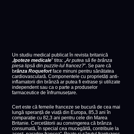
Un studiu medical publicat în revista britanică
„
Ipoteze medicale
” titra: „
Ar putea să fie brânza
piesa lipsă din puzzle-lul francez?
”. Se pare că
b
rânza Roquefort
face minuni pentru sănătatea
cardiovasculară. Componentele cu proprietăți anti-
inflamatorii din brânză ar putea fi extrase și utilizate
independent sau ca o parte a produselor
farmaceutice de înfrumusețare.
Cert este că femeile franceze se bucură de cea mai
lungă speranță de viață din Europa, 85,3 ani în
comparație cu 82,3 ani pentru cele din Marea
Britanie. Cercetătorii au convingerea că brânza
consumată, în special cea mucegăită, contribuie la
acest „paradox francez”. Poate și sărutul franțuzesc