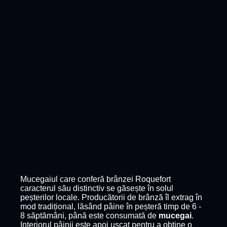
Mucegaiul care conferă brânzei Roquefort
caracterul său distinctiv se găsește în solul
peșterilor locale. Producătorii de brânză îl extrag în
mod tradițional, lăsând pâine în peșteră timp de 6 -
8 săptămâni, până este consumată de
mucegai
.
Interiorul pâinii este apoi uscat pentru a obține o