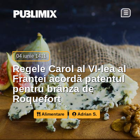
☰
04 iunie 1411
Regele Carol al VI-lea al
Franței acordă patentul
pentru brânza de
Roquefort
Alimentare
Adrian S.