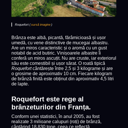
Roquefort (
sursă imagine
)
Brânza este albă, picantă, fărâmicioasă și ușor
umedă, cu vene distinctive de mucegai albastru.
Are un miros caracteristic și o aromă cu un gust
notabil de acid butiric. Vinișoarele albastre îi
conferă un miros ascuțit. Nu are cruste, iar exteriorul
său este comestibil și ușor sărat. O roată tipică
Roquefort
cântărește între 2,5 și 3 kilograme și are
o grosime de aproximativ 10 cm. Fiecare kilogram
de brânză finită este obținut din aproximativ 4,5 litri
de lapte.
Roquefort este rege al
brânzeturilor din Franța.
Conform unei statistici, în anul 2005, au fost
realizate 3 milioane calupuri (roți) de brânză,
cântărind 18.830 tone, ceea ce reflectă