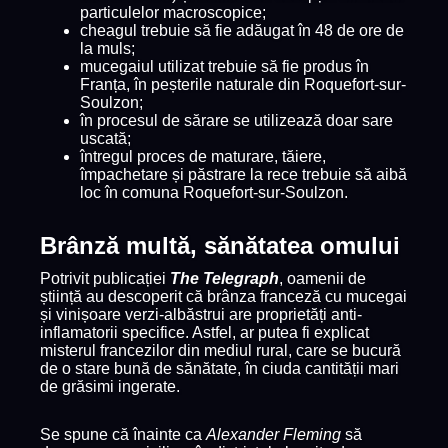
particulelor macroscopice;
cheagul trebuie să fie adăugat în 48 de ore de
la muls;
mucegaiul utilizat trebuie să fie produs în
Franța, în peșterile naturale din Roquefort-sur-
Soulzon;
în procesul de sărare se utilizează doar sare
uscată;
întregul proces de maturare, tăiere,
împachetare și păstrare la rece trebuie să aibă
loc în comuna Roquefort-sur-Soulzon.
Brânză multă, sănătatea omului
Potrivit publicației
The Telegraph
, oamenii de
știință au descoperit că brânza franceză cu mucegai
și vinișoare verzi-albăstrui are proprietăți anti-
inflamatorii specifice. Astfel, ar putea fi explicat
misterul francezilor din mediul rural, care se bucură
de o stare bună de sănătate, în ciuda cantității mari
de grăsimi ingerate.
Se spune că înainte ca
Alexander Fleming
să